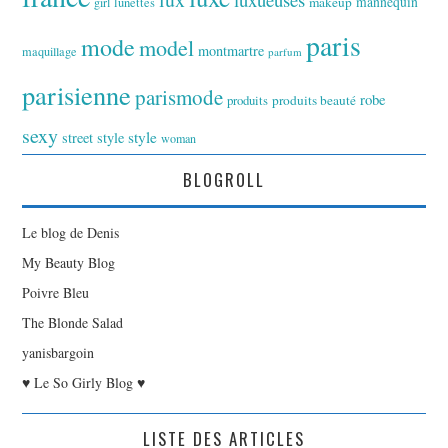
makeup
mannequin
girl
lunettes
paris
mode
model
montmartre
maquillage
parfum
parisienne
parismode
robe
produits
produits beauté
sexy
style
street style
woman
BLOGROLL
Le blog de Denis
My Beauty Blog
Poivre Bleu
The Blonde Salad
yanisbargoin
♥ Le So Girly Blog ♥
LISTE DES ARTICLES