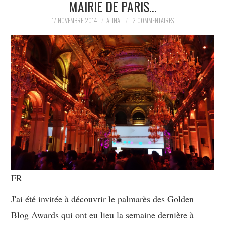
MAIRIE DE PARIS…
PARTAGER MES
17 NOVEMBRE 2014
ALINA
2 COMMENTAIRES
TROUVAILLES ET MES
ENVIES DANS LA MODE, LE
LUXE ET LA BEAUTÉ EN Y
AJOUTANT MON PETIT
GRAIN DE FOLIE ET MES
PETITS TUYAUX…
FR
J'ai été invitée à découvrir le palmarès des Golden
Blog Awards qui ont eu lieu la semaine dernière à