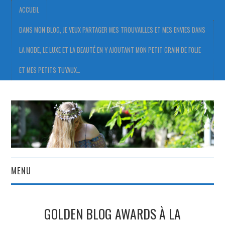
ACCUEIL
DANS MON BLOG, JE VEUX PARTAGER MES TROUVAILLES ET MES ENVIES DANS
LA MODE, LE LUXE ET LA BEAUTÉ EN Y AJOUTANT MON PETIT GRAIN DE FOLIE
ET MES PETITS TUYAUX…
MENU
ACCUEIL
GOLDEN BLOG AWARDS À LA
DANS MON BLOG, JE VEUX