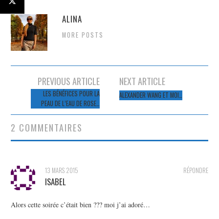
ALINA
MORE POSTS
Navigation
PREVIOUS ARTICLE
NEXT ARTICLE
des
LES BÉNÉFICES POUR LA
ALEXANDER WANG ET MOI…
PEAU DE L’EAU DE ROSE…
articles
2 COMMENTAIRES
13 MARS 2015
RÉPONDRE
ISABEL
Alors cette soirée c’était bien ??? moi j’ai adoré…