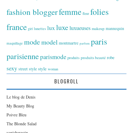
folies
fashion blogger
femme
fleur
france
luxe
lux
luxueuses
makeup
mannequin
girl
lunettes
paris
mode
model
montmartre
maquillage
parfum
parisienne
parismode
robe
produits
produits beauté
sexy
style
street style
woman
BLOGROLL
Le blog de Denis
My Beauty Blog
Poivre Bleu
The Blonde Salad
yanisbargoin