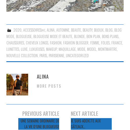
2020
,
ACCESSOIRES￼
,
ALINA
,
AUTOMNE
,
BEAUTE
,
BEAUTY
,
BIJOUX
,
BLOG
,
BLOG
MODE
,
BLOGUEUSE
,
BLOGUEUSE MODE ET BEAUTE
,
BLONDE
,
BON PLAN
,
BONS PLANS
,
CHAUSSURES
,
CHEVEUX LONGS
,
FASHION
,
FASHION BLOGGER
,
FEMME
,
FOLIES
,
FRANCE
,
LUNETTES
,
LUXE
,
LUXUEUSES
,
MAKEUP
,
MAQUILLAGE
,
MODE
,
MODEL
,
MONTMARTRE
,
NOUVELLE COLLECTION
,
PARIS
,
PARISIENNE
,
UNCATEGORIZED
ALINA
MORE POSTS
Navigation
PREVIOUS ARTICLE
NEXT ARTICLE
des
UNE SEMAINE ORDINAIRE DE
JE SUIS ADDICTE AUX
LA VIE D’UNE BLOGUEUSE
GÂTEAUX…