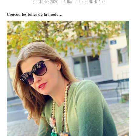
18 OCTOBRE 2020
ALINA
UN COMMENTAIRE
PARTAGER MES
Coucou les folles de la mode…
TROUVAILLES ET MES
ENVIES DANS LA MODE, LE
LUXE ET LA BEAUTÉ EN Y
AJOUTANT MON PETIT
GRAIN DE FOLIE ET MES
PETITS TUYAUX…