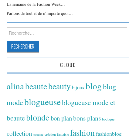
La semaine de la Fashion Week…
Parlons de tout et de n’importe quoi…
Rechercher :
CLOUD
alina
blog
beaute
beauty
blog
bijoux
blogueuse
mode
blogueuse mode et
blonde
beaute
bon plan
bons plans
boutique
fashion
collection
fashionblog
fantaisie
création
coquine