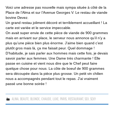
Voici une adresse pas nouvelle mais sympa située à côté de la
Place de l’Alma et sur l’Avenue Georges V. Le restau de viande
bovine Devez.
Un grand restau joliment décoré et terriblement accueillant ! La
carte est variée et le service impeccable.
On avait super envie de cette pièce de viande de 900 grammes
mais en arrivant sur place, le serveur nous annonce qu’il n’y a
plus qu’une pièce bien plus énorme. J’aime bien quand c’est
plutôt gros mais là, ça me faisait peur. Quel dommage !
D’habitude, je sais parler aux hommes mais cette fois, je devais
savoir parler aux femmes. Une Dame très charmante ! Elle
passe en cuisine et vient nous dire que le Chef peut faire
quelque chose pour nous. La côte de boeuf de 900 grammes
sera découpée dans la pièce plus grosse. Un petit vin chilien
nous a accompagnés pendant tout le repas. J’ai vraiment
passé une bonne soirée !
ALINA
,
BEAUTE
,
BLONDE
,
CHAUDE
,
LUXE
,
PARIS
,
RESTAURANT
,
SEX
,
SEXY