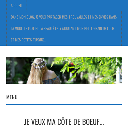
ACCUEIL
DANS MON BLOG, JE VEUX PARTAGER MES TROUVAILLES ET MES ENVIES DANS
LA MODE, LE LUXE ET LA BEAUTÉ EN Y AJOUTANT MON PETIT GRAIN DE FOLIE
ET MES PETITS TUYAUX…
MENU
ACCUEIL
JE VEUX MA CÔTE DE BOEUF…
DANS MON BLOG, JE VEUX