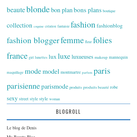
blonde
beaute
bon plan
bons plans
boutique
fashion
collection
fashionblog
fantaisie
création
coquine
folies
fashion blogger
femme
fleur
france
luxe
lux
luxueuses
makeup
mannequin
girl
lunettes
paris
mode
model
montmartre
maquillage
parfum
parisienne
parismode
robe
produits
produits beauté
sexy
style
street style
woman
BLOGROLL
Le blog de Denis
My Beauty Blog