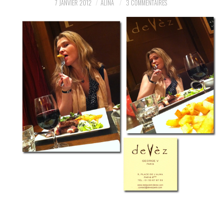
7 JANVIER 2012
ALINA
3 COMMENTAIRES
PARTAGER MES
TROUVAILLES ET MES
ENVIES DANS LA MODE, LE
LUXE ET LA BEAUTÉ EN Y
AJOUTANT MON PETIT
GRAIN DE FOLIE ET MES
PETITS TUYAUX…