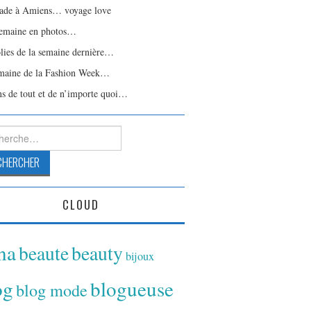
ade à Amiens… voyage love
emaine en photos…
olies de la semaine dernière…
maine de la Fashion Week…
ns de tout et de n’importe quoi…
rcher :
CLOUD
ina
beaute
beauty
bijoux
og
blogueuse
blog mode