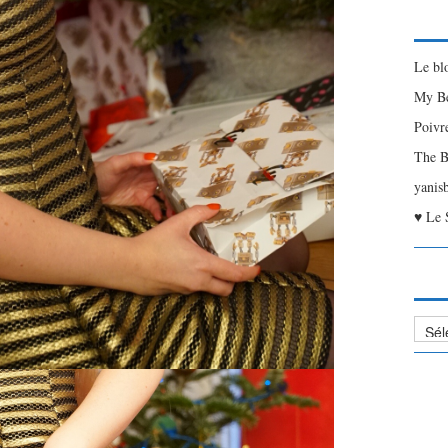
Le bl
My Be
Poivr
The B
yanis
♥ Le 
Liste
des
Articl