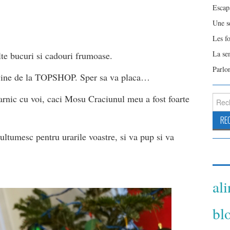
Escap
Une s
Les f
La se
te bucuri si cadouri frumoase.
Parlo
 vine de la TOPSHOP. Sper sa va placa…
Reche
rnic cu voi, caci Mosu Craciunul meu a fost foarte
ultumesc pentru urarile voastre, si va pup si va
al
bl