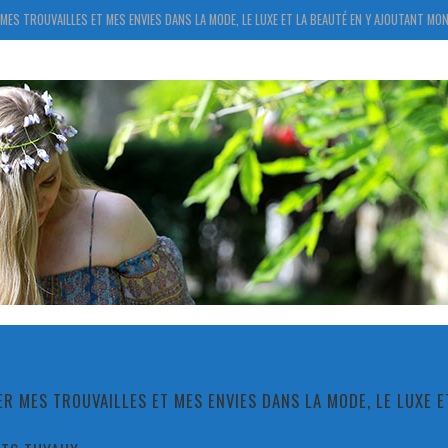
MES TROUVAILLES ET MES ENVIES DANS LA MODE, LE LUXE ET LA BEAUTÉ EN Y AJOUTANT MON
R MES TROUVAILLES ET MES ENVIES DANS LA MODE, LE LUXE 