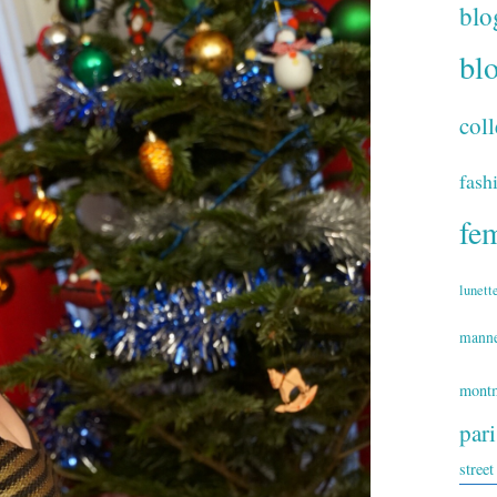
blo
bl
coll
fash
fe
lunett
mann
montm
par
street