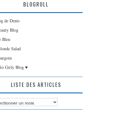
BLOGROLL
og de Denis
auty Blog
e Bleu
londe Salad
bargoin
So Girly Blog ♥
LISTE DES ARTICLES
es