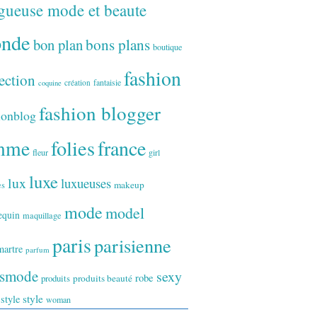
gueuse mode et beaute
onde
bon plan
bons plans
boutique
fashion
ection
fantaisie
création
coquine
fashion blogger
ionblog
folies
france
mme
fleur
girl
luxe
lux
luxueuses
makeup
es
mode
model
equin
maquillage
paris
parisienne
artre
parfum
ismode
sexy
robe
produits
produits beauté
style
 style
woman