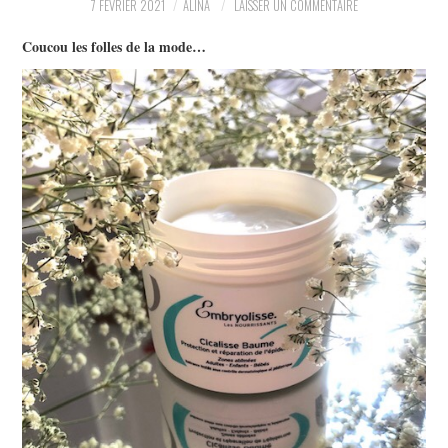
7 FÉVRIER 2021
ALINA
LAISSER UN COMMENTAIRE
PARTAGER MES
Coucou les folles de la mode…
TROUVAILLES ET MES
ENVIES DANS LA MODE, LE
LUXE ET LA BEAUTÉ EN Y
AJOUTANT MON PETIT
GRAIN DE FOLIE ET MES
PETITS TUYAUX…