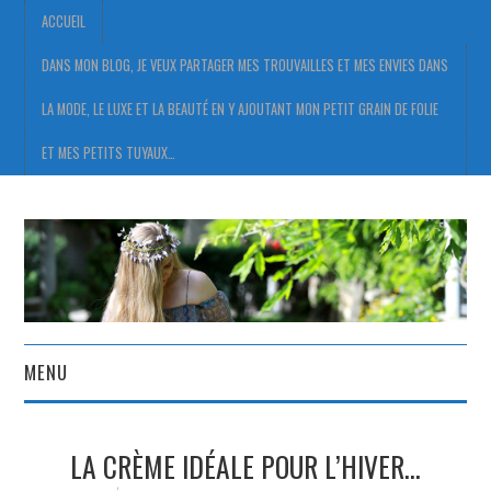
ACCUEIL
DANS MON BLOG, JE VEUX PARTAGER MES TROUVAILLES ET MES ENVIES DANS
LA MODE, LE LUXE ET LA BEAUTÉ EN Y AJOUTANT MON PETIT GRAIN DE FOLIE
ET MES PETITS TUYAUX…
MENU
ACCUEIL
LA CRÈME IDÉALE POUR L’HIVER…
DANS MON BLOG, JE VEUX