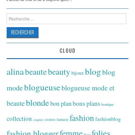
Rechercher :
CLOUD
alina
blog
beaute
beauty
blog
bijoux
blogueuse
mode
blogueuse mode et
blonde
beaute
bon plan
bons plans
boutique
fashion
collection
fashionblog
fantaisie
création
coquine
folies
fashion blogger
femme
fleur