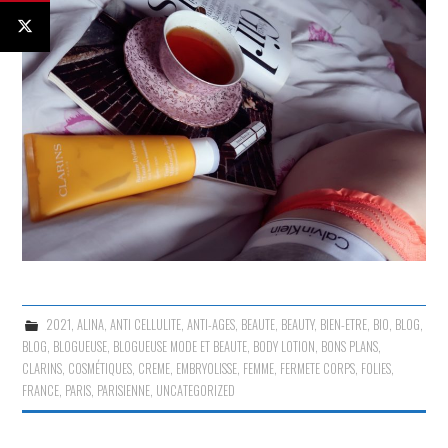
2021
,
ALINA
,
ANTI CELLULITE
,
ANTI-AGES
,
BEAUTE
,
BEAUTY
,
BIEN-ETRE
,
BIO
,
BLOG
,
BLOG
,
BLOGUEUSE
,
BLOGUEUSE MODE ET BEAUTE
,
BODY LOTION
,
BONS PLANS
,
CLARINS
,
COSMÉTIQUES
,
CREME
,
EMBRYOLISSE
,
FEMME
,
FERMETE CORPS
,
FOLIES
,
FRANCE
,
PARIS
,
PARISIENNE
,
UNCATEGORIZED