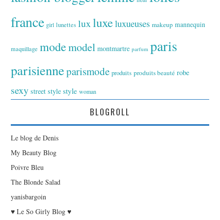
france
luxe
lux
luxueuses
makeup
mannequin
girl
lunettes
paris
mode
model
montmartre
maquillage
parfum
parisienne
parismode
robe
produits
produits beauté
sexy
style
street style
woman
BLOGROLL
Le blog de Denis
My Beauty Blog
Poivre Bleu
The Blonde Salad
yanisbargoin
♥ Le So Girly Blog ♥