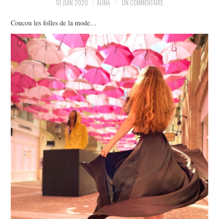
10 JUIN 2020
ALINA
UN COMMENTAIRE
PARTAGER MES
Coucou les folles de la mode…
TROUVAILLES ET MES
ENVIES DANS LA MODE, LE
LUXE ET LA BEAUTÉ EN Y
AJOUTANT MON PETIT
GRAIN DE FOLIE ET MES
PETITS TUYAUX…