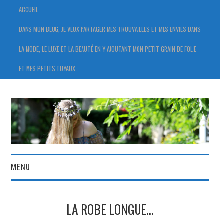
ACCUEIL
DANS MON BLOG, JE VEUX PARTAGER MES TROUVAILLES ET MES ENVIES DANS
LA MODE, LE LUXE ET LA BEAUTÉ EN Y AJOUTANT MON PETIT GRAIN DE FOLIE
ET MES PETITS TUYAUX…
MENU
ACCUEIL
LA ROBE LONGUE…
DANS MON BLOG, JE VEUX