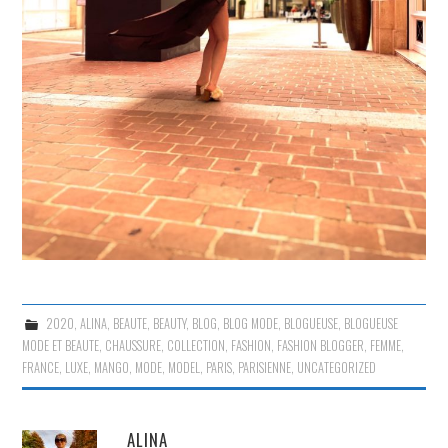
2020
,
ALINA
,
BEAUTE
,
BEAUTY
,
BLOG
,
BLOG MODE
,
BLOGUEUSE
,
BLOGUEUSE
MODE ET BEAUTE
,
CHAUSSURE
,
COLLECTION
,
FASHION
,
FASHION BLOGGER
,
FEMME
,
FRANCE
,
LUXE
,
MANGO
,
MODE
,
MODEL
,
PARIS
,
PARISIENNE
,
UNCATEGORIZED
ALINA