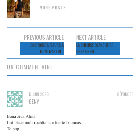
MORE POSTS
Navigation
PREVIOUS ARTICLE
NEXT ARTICLE
des
JOLIE ROBE À FLEURS À
LA CHEMISE BLANCHE DE
MONTMARTRE…
CHEZ BRÉAL…
articles
UN COMMENTAIRE
17 JUIN 2020
RÉPONDRE
GENY
Buna ziua Alina
Imi place mult rochita ta e foarte frumoasa
Te pup