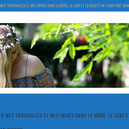
MES TROUVAILLES ET MES ENVIES DANS LA MODE, LE LUXE ET LA BEAUTÉ EN Y AJOUTANT MON
R MES TROUVAILLES ET MES ENVIES DANS LA MODE, LE LUXE 