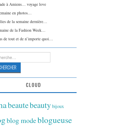
ade à Amiens… voyage love
emaine en photos…
olies de la semaine dernière…
maine de la Fashion Week…
ns de tout et de n’importe quoi…
rcher :
CLOUD
ina
beaute
beauty
bijoux
og
blogueuse
blog mode