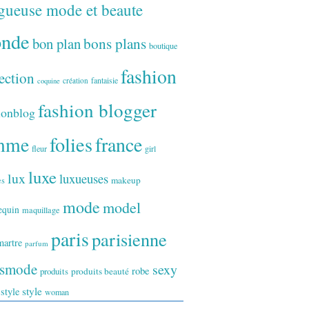
gueuse mode et beaute
onde
bon plan
bons plans
boutique
fashion
ection
fantaisie
création
coquine
fashion blogger
ionblog
folies
france
mme
fleur
girl
luxe
lux
luxueuses
makeup
es
mode
model
equin
maquillage
paris
parisienne
artre
parfum
ismode
sexy
robe
produits
produits beauté
style
 style
woman