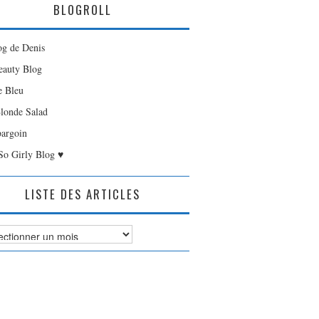
BLOGROLL
og de Denis
auty Blog
e Bleu
londe Salad
bargoin
So Girly Blog ♥
LISTE DES ARTICLES
es