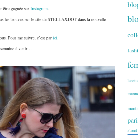
blo
ir être gagnée sur
Instagram
.
bl
 vous les trouvez sur le site de STELLA&DOT dans la nouvelle
coll
 vous. Pour me suivre, c’est par
ici
.
e semaine à venir…
fash
fe
lunett
mann
montm
par
street