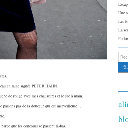
Escap
Une s
Les f
La se
Parlo
Reche
êtes.
anteau en laine signée PETER HAHN.
touche de rouge avec mes chaussures et le sac à main.
al
t ne parlons pas de la douceur qui est merveilleuse…
ble.
bl
 parce que les concours se passent là-bas.