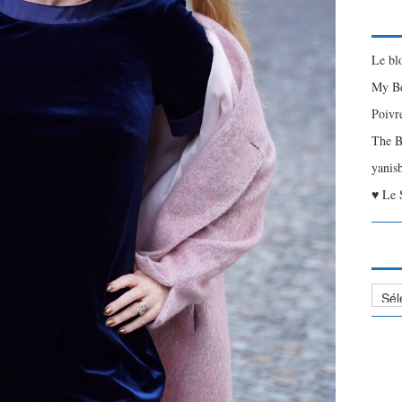
Le bl
My Be
Poivr
The B
yanis
♥ Le 
Liste
des
Articl