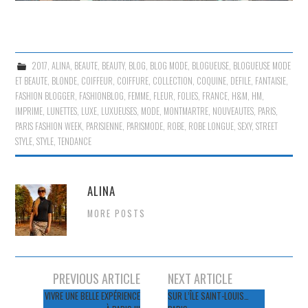
2017
,
ALINA
,
BEAUTE
,
BEAUTY
,
BLOG
,
BLOG MODE
,
BLOGUEUSE
,
BLOGUEUSE MODE
ET BEAUTE
,
BLONDE
,
COIFFEUR
,
COIFFURE
,
COLLECTION
,
COQUINE
,
DEFILE
,
FANTAISIE
,
FASHION BLOGGER
,
FASHIONBLOG
,
FEMME
,
FLEUR
,
FOLIES
,
FRANCE
,
H&M
,
HM
,
IMPRIME
,
LUNETTES
,
LUXE
,
LUXUEUSES
,
MODE
,
MONTMARTRE
,
NOUVEAUTES
,
PARIS
,
PARIS FASHION WEEK
,
PARISIENNE
,
PARISMODE
,
ROBE
,
ROBE LONGUE
,
SEXY
,
STREET
STYLE
,
STYLE
,
TENDANCE
ALINA
MORE POSTS
Navigation
PREVIOUS ARTICLE
NEXT ARTICLE
des
VIVRE UNE BELLE EXPÉRIENCE
SUR L’ÎLE SAINT-LOUIS…