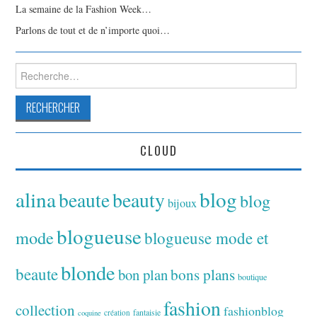
La semaine de la Fashion Week…
Parlons de tout et de n’importe quoi…
Rechercher :
CLOUD
alina
blog
beaute
beauty
blog
bijoux
blogueuse
mode
blogueuse mode et
blonde
beaute
bon plan
bons plans
boutique
fashion
collection
fashionblog
fantaisie
création
coquine