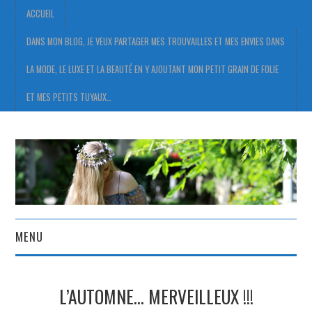
ACCUEIL
DANS MON BLOG, JE VEUX PARTAGER MES TROUVAILLES ET MES ENVIES DANS
LA MODE, LE LUXE ET LA BEAUTÉ EN Y AJOUTANT MON PETIT GRAIN DE FOLIE
ET MES PETITS TUYAUX…
MENU
ACCUEIL
L’AUTOMNE… MERVEILLEUX !!!
DANS MON BLOG, JE VEUX