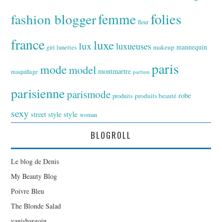
folies
fashion blogger
femme
fleur
france
luxe
lux
luxueuses
makeup
mannequin
girl
lunettes
paris
mode
model
montmartre
maquillage
parfum
parisienne
parismode
robe
produits
produits beauté
sexy
style
street style
woman
BLOGROLL
Le blog de Denis
My Beauty Blog
Poivre Bleu
The Blonde Salad
yanisbargoin