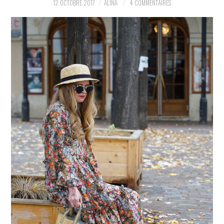
12 OCTOBRE 2017
ALINA
4 COMMENTAIRES
PARTAGER MES
TROUVAILLES ET MES
ENVIES DANS LA MODE, LE
LUXE ET LA BEAUTÉ EN Y
AJOUTANT MON PETIT
GRAIN DE FOLIE ET MES
PETITS TUYAUX…