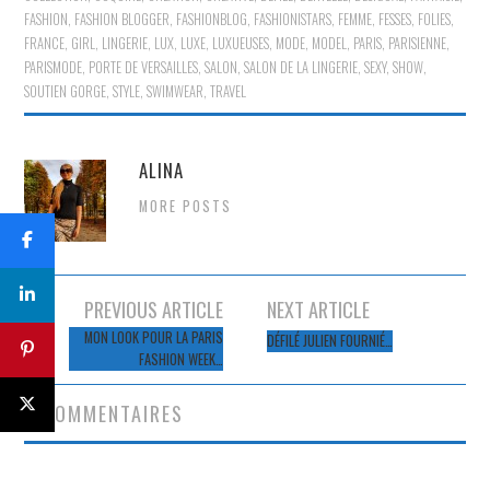
FASHION
,
FASHION BLOGGER
,
FASHIONBLOG
,
FASHIONISTARS
,
FEMME
,
FESSES
,
FOLIES
,
FRANCE
,
GIRL
,
LINGERIE
,
LUX
,
LUXE
,
LUXUEUSES
,
MODE
,
MODEL
,
PARIS
,
PARISIENNE
,
PARISMODE
,
PORTE DE VERSAILLES
,
SALON
,
SALON DE LA LINGERIE
,
SEXY
,
SHOW
,
SOUTIEN GORGE
,
STYLE
,
SWIMWEAR
,
TRAVEL
ALINA
MORE POSTS
Navigation
PREVIOUS ARTICLE
NEXT ARTICLE
des
MON LOOK POUR LA PARIS
DÉFILÉ JULIEN FOURNIÉ…
FASHION WEEK…
articles
7 COMMENTAIRES