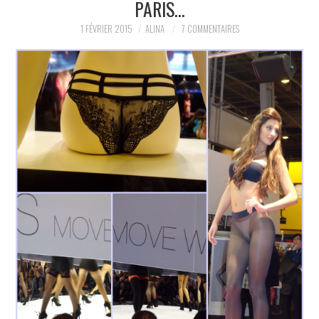
PARIS…
PARTAGER MES
1 FÉVRIER 2015
ALINA
7 COMMENTAIRES
TROUVAILLES ET MES
ENVIES DANS LA MODE, LE
LUXE ET LA BEAUTÉ EN Y
AJOUTANT MON PETIT
GRAIN DE FOLIE ET MES
PETITS TUYAUX…