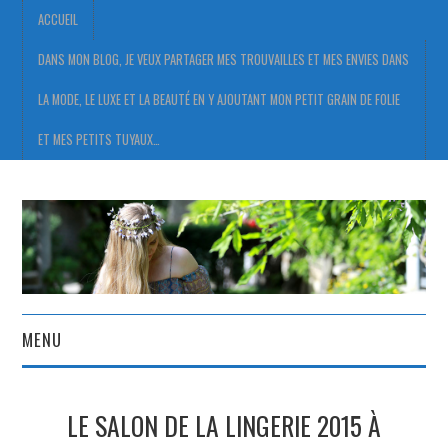
ACCUEIL
DANS MON BLOG, JE VEUX PARTAGER MES TROUVAILLES ET MES ENVIES DANS
LA MODE, LE LUXE ET LA BEAUTÉ EN Y AJOUTANT MON PETIT GRAIN DE FOLIE
ET MES PETITS TUYAUX…
MENU
ACCUEIL
LE SALON DE LA LINGERIE 2015 À
DANS MON BLOG, JE VEUX