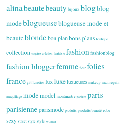
alina
blog
beaute
beauty
blog
bijoux
blogueuse
mode
blogueuse mode et
blonde
beaute
bon plan
bons plans
boutique
fashion
collection
fashionblog
fantaisie
création
coquine
folies
fashion blogger
femme
fleur
france
luxe
lux
luxueuses
makeup
mannequin
girl
lunettes
paris
mode
model
montmartre
maquillage
parfum
parisienne
parismode
robe
produits
produits beauté
sexy
style
street style
woman