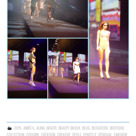
2015
,
AIMÉE+L
,
ALINA
,
BEAUTE
,
BEAUTY
,
BIJOUX
,
BLOG
,
BLOGUEUSE
,
BOUTIQUE
,
COLLECTION
,
COQUINE
,
CRÉATION
,
CREATIVE
,
DEFILE
,
DENTELLE
,
DESIGUAL
,
FANTAISIE
,