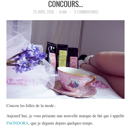
CONCOURS…
PARTAGER MES
25 AVRIL 2018
ALINA
9 COMMENTAIRES
TROUVAILLES ET MES
ENVIES DANS LA MODE, LE
LUXE ET LA BEAUTÉ EN Y
AJOUTANT MON PETIT
GRAIN DE FOLIE ET MES
PETITS TUYAUX…
Coucou les folles de la mode..
Aujourd’hui, je vous présente une nouvelle marque de thé qui s’appelle
PAONDORA
, que je déguste depuis quelques temps.