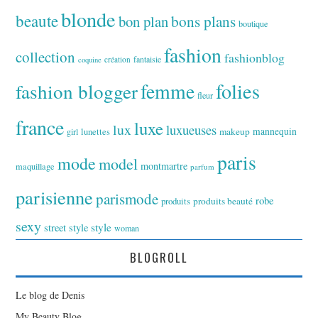
blonde
beaute
bon plan
bons plans
boutique
fashion
collection
fashionblog
fantaisie
création
coquine
folies
fashion blogger
femme
fleur
france
luxe
lux
luxueuses
makeup
mannequin
girl
lunettes
paris
mode
model
montmartre
maquillage
parfum
parisienne
parismode
robe
produits
produits beauté
sexy
style
street style
woman
BLOGROLL
Le blog de Denis
My Beauty Blog