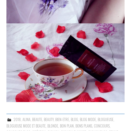
2018
,
ALINA
,
BEAUTE
,
BEAUTY
,
BIEN-ETRE
,
BLOG
,
BLOG MODE
,
BLOGUEUSE
,
BLOGUEUSE MODE ET BEAUTE
,
BLONDE
,
BON PLAN
,
BONS PLANS
,
CONCOURS
,