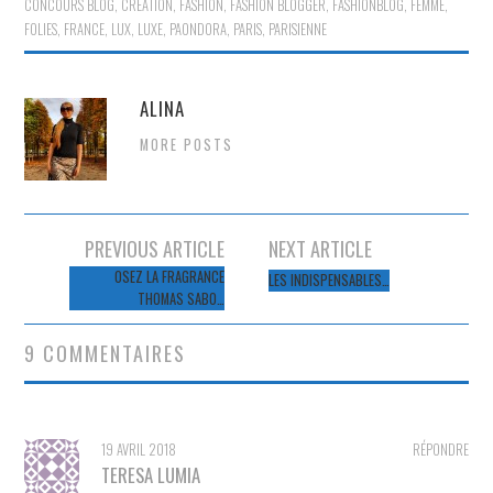
CONCOURS BLOG
,
CRÉATION
,
FASHION
,
FASHION BLOGGER
,
FASHIONBLOG
,
FEMME
,
FOLIES
,
FRANCE
,
LUX
,
LUXE
,
PAONDORA
,
PARIS
,
PARISIENNE
ALINA
MORE POSTS
Navigation
PREVIOUS ARTICLE
NEXT ARTICLE
des
OSEZ LA FRAGRANCE
LES INDISPENSABLES…
THOMAS SABO…
articles
9 COMMENTAIRES
19 AVRIL 2018
RÉPONDRE
TERESA LUMIA