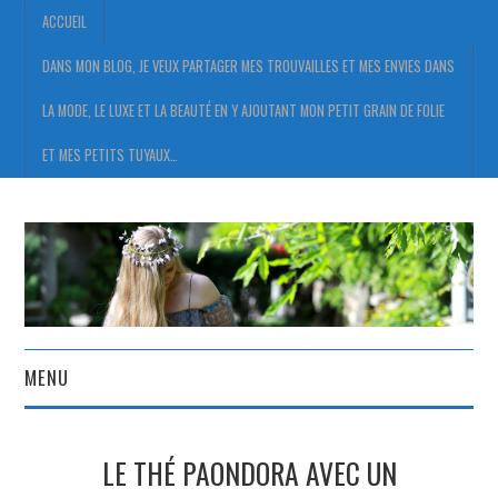
ACCUEIL
DANS MON BLOG, JE VEUX PARTAGER MES TROUVAILLES ET MES ENVIES DANS
LA MODE, LE LUXE ET LA BEAUTÉ EN Y AJOUTANT MON PETIT GRAIN DE FOLIE
ET MES PETITS TUYAUX…
MENU
ACCUEIL
LE THÉ PAONDORA AVEC UN
DANS MON BLOG, JE VEUX