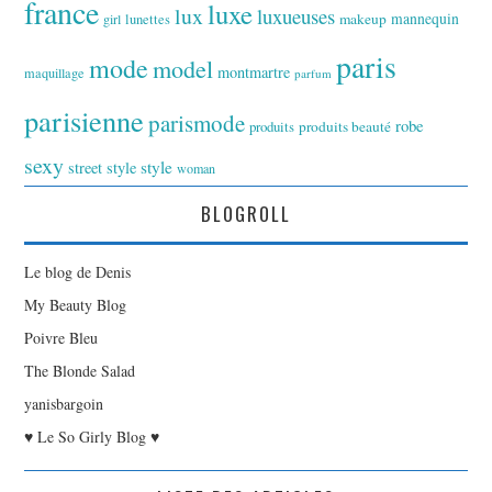
france
luxe
lux
luxueuses
makeup
mannequin
girl
lunettes
paris
mode
model
montmartre
maquillage
parfum
parisienne
parismode
robe
produits
produits beauté
sexy
style
street style
woman
BLOGROLL
Le blog de Denis
My Beauty Blog
Poivre Bleu
The Blonde Salad
yanisbargoin
♥ Le So Girly Blog ♥