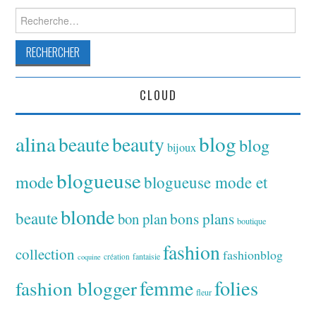
Rechercher :
CLOUD
alina
blog
beaute
beauty
blog
bijoux
blogueuse
mode
blogueuse mode et
blonde
beaute
bon plan
bons plans
boutique
fashion
collection
fashionblog
fantaisie
création
coquine
folies
fashion blogger
femme
fleur