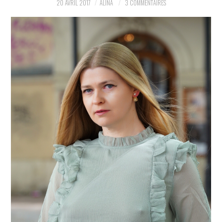
20 AVRIL 2017
ALINA
3 COMMENTAIRES
PARTAGER MES
TROUVAILLES ET MES
ENVIES DANS LA MODE, LE
LUXE ET LA BEAUTÉ EN Y
AJOUTANT MON PETIT
GRAIN DE FOLIE ET MES
PETITS TUYAUX…