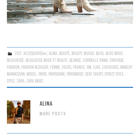
2017
,
ACCESSOIRES￼
,
ALINA
,
BEAUTE
,
BEAUTY
,
BIJOUX
,
BLOG
,
BLOG MODE
,
BLOGUEUSE
,
BLOGUEUSE MODE ET BEAUTE
,
BLONDE
,
CORBEILLE D'AMA
,
FANTAISIE
,
FASHION
,
FASHION BLOGGER
,
FEMME
,
FOLIES
,
FRANCE
,
HM
,
LUXE
,
LUXUEUSES
,
MAKEUP
,
MANNEQUIN
,
MODEL
,
PARIS
,
PARISIENNE
,
PARISMODE
,
SEXY
,
SHORT
,
STREET STYLE
,
STYLE
,
ZARA
,
ZARA BASIC
ALINA
MORE POSTS