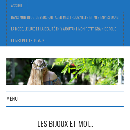
ACCUEIL
DANS MON BLOG, JE VEUX PARTAGER MES TROUVAILLES ET MES ENVIES DANS
LA MODE, LE LUXE ET LA BEAUTÉ EN Y AJOUTANT MON PETIT GRAIN DE FOLIE
ET MES PETITS TUYAUX…
MENU
ACCUEIL
LES BIJOUX ET MOI…
DANS MON BLOG, JE VEUX