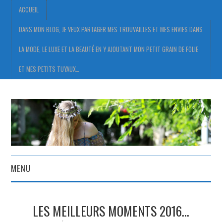
ACCUEIL
DANS MON BLOG, JE VEUX PARTAGER MES TROUVAILLES ET MES ENVIES DANS
LA MODE, LE LUXE ET LA BEAUTÉ EN Y AJOUTANT MON PETIT GRAIN DE FOLIE
ET MES PETITS TUYAUX…
MENU
ACCUEIL
LES MEILLEURS MOMENTS 2016…
DANS MON BLOG, JE VEUX