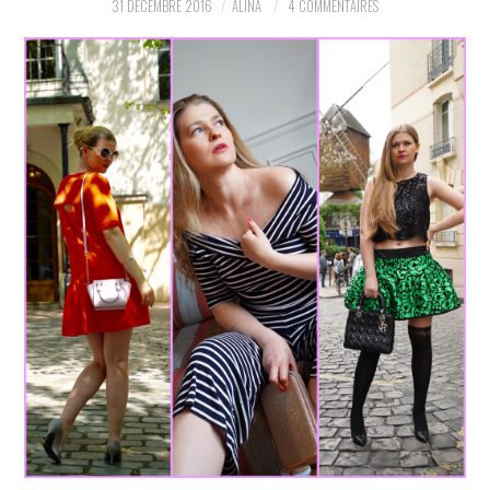
31 DÉCEMBRE 2016
ALINA
4 COMMENTAIRES
PARTAGER MES
TROUVAILLES ET MES
ENVIES DANS LA MODE, LE
LUXE ET LA BEAUTÉ EN Y
AJOUTANT MON PETIT
GRAIN DE FOLIE ET MES
PETITS TUYAUX…