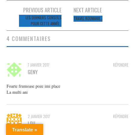
Navigation
PREVIOUS ARTICLE
NEXT ARTICLE
des
LES DERNIERS CONSEILS
TRAVEL ROUMANIE…
POUR CETTE ANNÉE…
articles
4 COMMENTAIRES
7 JANVIER 2017
RÉPONDRE
GENY
Foarte frumoase poze imi place
La multi ani
2 JANVIER 2017
RÉPONDRE
LOU
Translate »