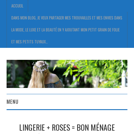
ACCUEIL
DANS MON BLOG, JE VEUX PARTAGER MES TROUVAILLES ET MES ENVIES DANS
LA MODE, LE LUXE ET LA BEAUTÉ EN Y AJOUTANT MON PETIT GRAIN DE FOLIE
ET MES PETITS TUYAUX…
MENU
ACCUEIL
LINGERIE + ROSES = BON MÉNAGE
DANS MON BLOG, JE VEUX