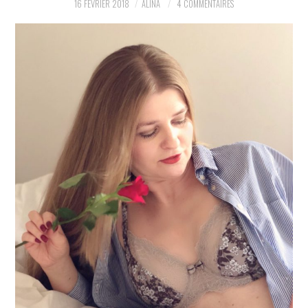
16 FÉVRIER 2018
ALINA
4 COMMENTAIRES
PARTAGER MES
TROUVAILLES ET MES
ENVIES DANS LA MODE, LE
LUXE ET LA BEAUTÉ EN Y
AJOUTANT MON PETIT
GRAIN DE FOLIE ET MES
PETITS TUYAUX…