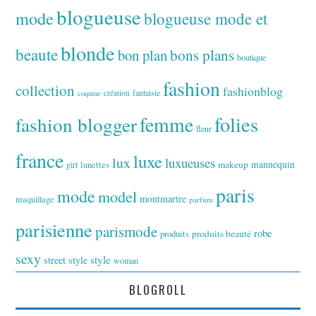
blogueuse
mode
blogueuse mode et
blonde
beaute
bon plan
bons plans
boutique
fashion
collection
fashionblog
fantaisie
création
coquine
folies
fashion blogger
femme
fleur
france
luxe
lux
luxueuses
makeup
mannequin
girl
lunettes
paris
mode
model
montmartre
maquillage
parfum
parisienne
parismode
robe
produits
produits beauté
sexy
style
street style
woman
BLOGROLL