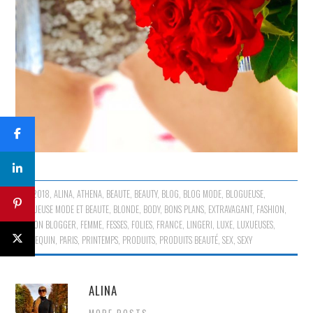
2018
,
ALINA
,
ATHENA
,
BEAUTE
,
BEAUTY
,
BLOG
,
BLOG MODE
,
BLOGUEUSE
,
BLOGUEUSE MODE ET BEAUTE
,
BLONDE
,
BODY
,
BONS PLANS
,
EXTRAVAGANT
,
FASHION
,
FASHION BLOGGER
,
FEMME
,
FESSES
,
FOLIES
,
FRANCE
,
LINGERI
,
LUXE
,
LUXUEUSES
,
MANNEQUIN
,
PARIS
,
PRINTEMPS
,
PRODUITS
,
PRODUITS BEAUTÉ
,
SEX
,
SEXY
ALINA