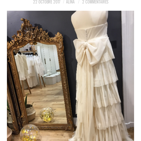
22 OCTOBRE 2017
ALINA
2 COMMENTAIRES
PARTAGER MES
TROUVAILLES ET MES
ENVIES DANS LA MODE, LE
LUXE ET LA BEAUTÉ EN Y
AJOUTANT MON PETIT
GRAIN DE FOLIE ET MES
PETITS TUYAUX…