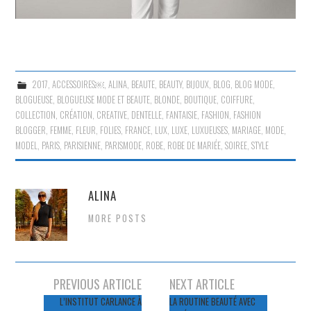
2017
,
ACCESSOIRES￼
,
ALINA
,
BEAUTE
,
BEAUTY
,
BIJOUX
,
BLOG
,
BLOG MODE
,
BLOGUEUSE
,
BLOGUEUSE MODE ET BEAUTE
,
BLONDE
,
BOUTIQUE
,
COIFFURE
,
COLLECTION
,
CRÉATION
,
CREATIVE
,
DENTELLE
,
FANTAISIE
,
FASHION
,
FASHION
BLOGGER
,
FEMME
,
FLEUR
,
FOLIES
,
FRANCE
,
LUX
,
LUXE
,
LUXUEUSES
,
MARIAGE
,
MODE
,
MODEL
,
PARIS
,
PARISIENNE
,
PARISMODE
,
ROBE
,
ROBE DE MARIÉE
,
SOIREE
,
STYLE
ALINA
MORE POSTS
Navigation
PREVIOUS ARTICLE
NEXT ARTICLE
des
L’INSTITUT CARLANCE À
LA ROUTINE BEAUTÉ AVEC