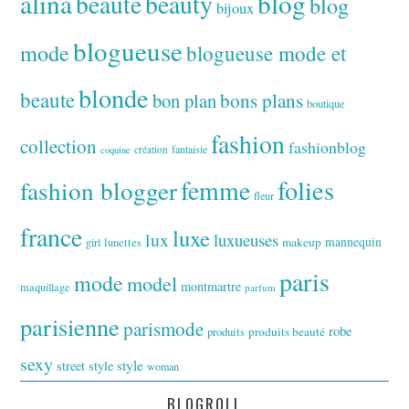
alina
blog
beaute
beauty
blog
bijoux
blogueuse
mode
blogueuse mode et
blonde
beaute
bon plan
bons plans
boutique
fashion
collection
fashionblog
fantaisie
création
coquine
folies
fashion blogger
femme
fleur
france
luxe
lux
luxueuses
makeup
mannequin
girl
lunettes
paris
mode
model
montmartre
maquillage
parfum
parisienne
parismode
robe
produits
produits beauté
sexy
style
street style
woman
BLOGROLL