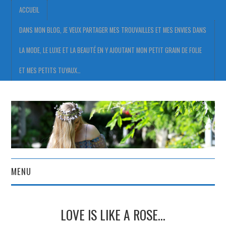
ACCUEIL
DANS MON BLOG, JE VEUX PARTAGER MES TROUVAILLES ET MES ENVIES DANS
LA MODE, LE LUXE ET LA BEAUTÉ EN Y AJOUTANT MON PETIT GRAIN DE FOLIE
ET MES PETITS TUYAUX…
MENU
ACCUEIL
LOVE IS LIKE A ROSE…
DANS MON BLOG, JE VEUX