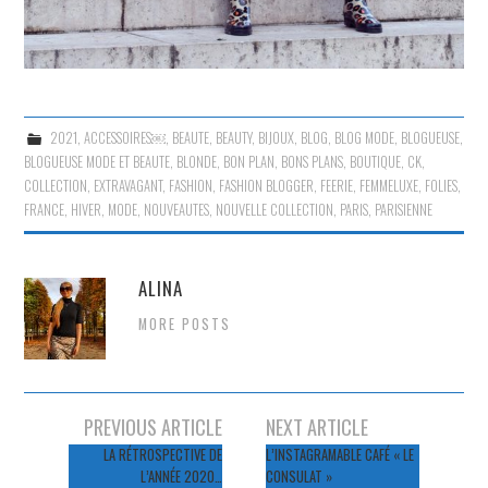
2021
,
ACCESSOIRES￼
,
BEAUTE
,
BEAUTY
,
BIJOUX
,
BLOG
,
BLOG MODE
,
BLOGUEUSE
,
BLOGUEUSE MODE ET BEAUTE
,
BLONDE
,
BON PLAN
,
BONS PLANS
,
BOUTIQUE
,
CK
,
COLLECTION
,
EXTRAVAGANT
,
FASHION
,
FASHION BLOGGER
,
FEERIE
,
FEMMELUXE
,
FOLIES
,
FRANCE
,
HIVER
,
MODE
,
NOUVEAUTES
,
NOUVELLE COLLECTION
,
PARIS
,
PARISIENNE
ALINA
MORE POSTS
Navigation
PREVIOUS ARTICLE
NEXT ARTICLE
des
LA RÉTROSPECTIVE DE
L’INSTAGRAMABLE CAFÉ « LE
L’ANNÉE 2020…
CONSULAT »