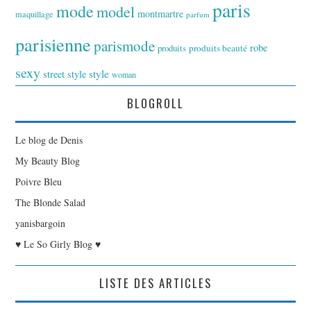
paris
mode
model
montmartre
maquillage
parfum
parisienne
parismode
robe
produits
produits beauté
sexy
style
street style
woman
BLOGROLL
Le blog de Denis
My Beauty Blog
Poivre Bleu
The Blonde Salad
yanisbargoin
♥ Le So Girly Blog ♥
LISTE DES ARTICLES