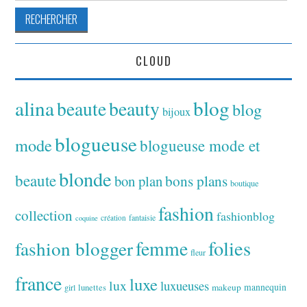
CLOUD
alina
blog
beaute
beauty
blog
bijoux
blogueuse
mode
blogueuse mode et
blonde
beaute
bon plan
bons plans
boutique
fashion
collection
fashionblog
fantaisie
création
coquine
folies
fashion blogger
femme
fleur
france
luxe
lux
luxueuses
makeup
mannequin
girl
lunettes