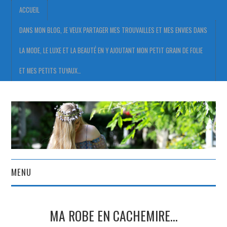
ACCUEIL
DANS MON BLOG, JE VEUX PARTAGER MES TROUVAILLES ET MES ENVIES DANS
LA MODE, LE LUXE ET LA BEAUTÉ EN Y AJOUTANT MON PETIT GRAIN DE FOLIE
ET MES PETITS TUYAUX…
MENU
ACCUEIL
MA ROBE EN CACHEMIRE…
DANS MON BLOG, JE VEUX