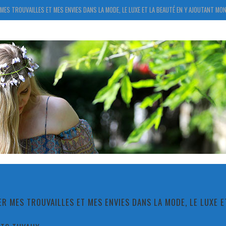
MES TROUVAILLES ET MES ENVIES DANS LA MODE, LE LUXE ET LA BEAUTÉ EN Y AJOUTANT MON
R MES TROUVAILLES ET MES ENVIES DANS LA MODE, LE LUXE 