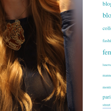
blo
bl
coll
fash
fe
lunett
mann
montm
par
street