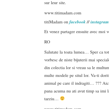
sur leur site.
www.titimadam.com
titiMadam on
facebook
//
instagram
Et venez partager ensuite avec moi v
RO
Salutate la toata lumea… Sper ca totu
vorbesc de niste bijuterii mai speci
din colectia lor si vreau sa le multu
multe modele pe situl lor. Va-ti dorit
animal pe care il indragiti… ??? Aici
pana acuma nu ati avut timp sa imi la
tarziu…
www.titimadam.com