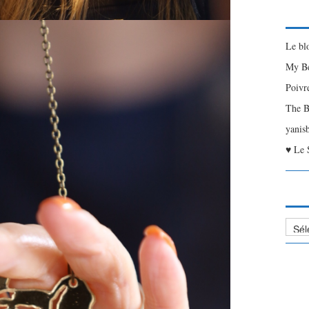
Le bl
My Be
Poivr
The B
yanis
♥ Le 
Liste
des
Articl