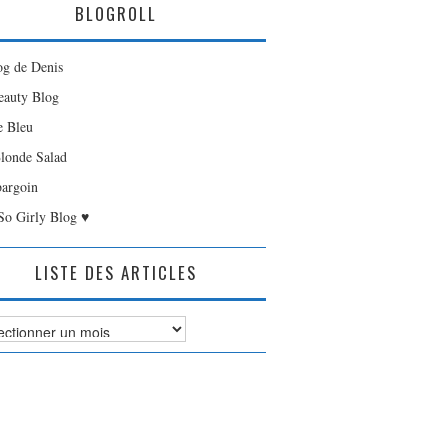
BLOGROLL
og de Denis
auty Blog
e Bleu
londe Salad
bargoin
So Girly Blog ♥
LISTE DES ARTICLES
es