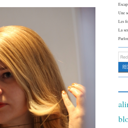
Escap
Une s
Les f
La se
Parlo
Reche
al
bl