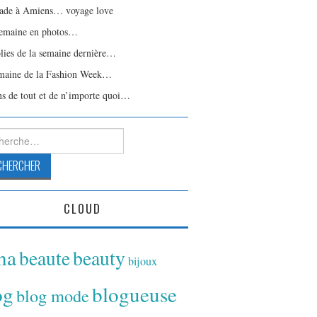
ade à Amiens… voyage love
emaine en photos…
olies de la semaine dernière…
maine de la Fashion Week…
ns de tout et de n’importe quoi…
rcher :
CLOUD
ina
beaute
beauty
bijoux
og
blogueuse
blog mode