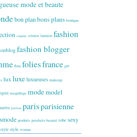
gueuse mode et beaute
onde
bon plan
bons plans
boutique
fashion
ection
fantaisie
création
coquine
fashion blogger
ionblog
folies
france
mme
fleur
girl
luxe
lux
luxueuses
makeup
es
mode
model
equin
maquillage
paris
parisienne
artre
parfum
ismode
sexy
robe
produits
produits beauté
style
 style
woman