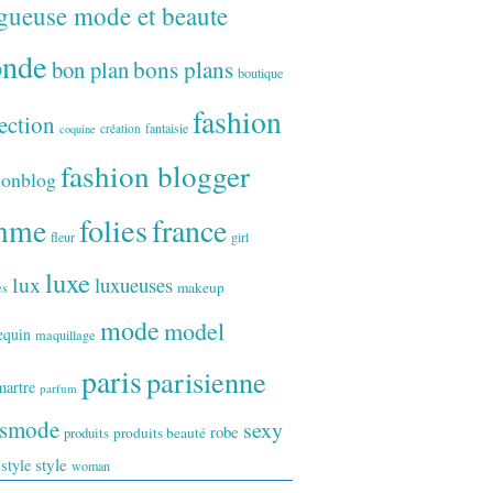
gueuse mode et beaute
onde
bon plan
bons plans
boutique
fashion
ection
fantaisie
création
coquine
fashion blogger
ionblog
folies
france
mme
fleur
girl
luxe
lux
luxueuses
makeup
es
mode
model
equin
maquillage
paris
parisienne
artre
parfum
ismode
sexy
robe
produits
produits beauté
style
 style
woman