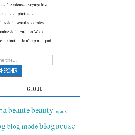
ade à Amiens… voyage love
emaine en photos…
olies de la semaine dernière…
maine de la Fashion Week…
ns de tout et de n’importe quoi…
rcher :
CLOUD
ina
beaute
beauty
bijoux
og
blogueuse
blog mode