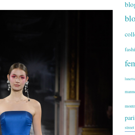
blo
bl
coll
fash
fe
lunett
mann
montm
par
street