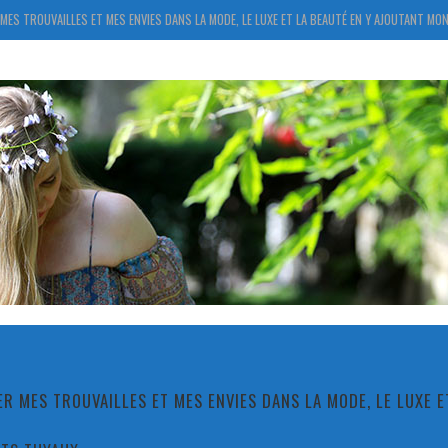
MES TROUVAILLES ET MES ENVIES DANS LA MODE, LE LUXE ET LA BEAUTÉ EN Y AJOUTANT MON
R MES TROUVAILLES ET MES ENVIES DANS LA MODE, LE LUXE 