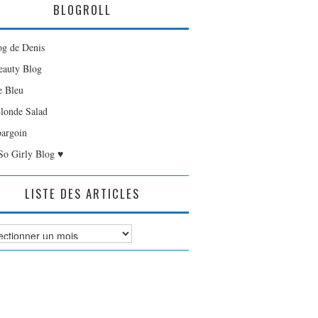
BLOGROLL
og de Denis
auty Blog
e Bleu
londe Salad
bargoin
So Girly Blog ♥
LISTE DES ARTICLES
es