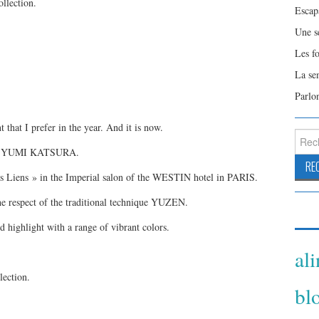
ollection.
Escap
Une s
Les f
La se
Parlo
that I prefer in the year. And it is now.
Reche
 was YUMI KATSURA.
es Liens » in the Imperial salon of the WESTIN hotel in PARIS.
the respect of the traditional technique YUZEN.
nd highlight with a range of vibrant colors.
al
lection.
bl