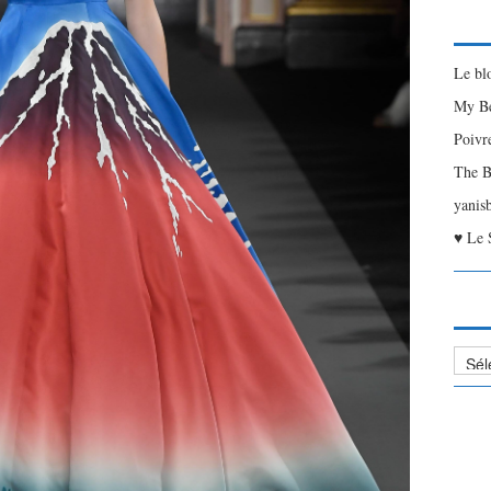
Le bl
My Be
Poivr
The B
yanis
♥ Le 
Liste
des
Articl