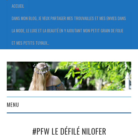
ACCUEIL
DANS MON BLOG, JE VEUX PARTAGER MES TROUVAILLES ET MES ENVIES DANS
LA MODE, LE LUXE ET LA BEAUTÉ EN Y AJOUTANT MON PETIT GRAIN DE FOLIE
ET MES PETITS TUYAUX…
MENU
ACCUEIL
#PFW LE DÉFILÉ NILOFER
DANS MON BLOG, JE VEUX