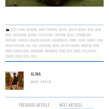
2017
,
ALINA
,
AUTOMNE
,
AVANT PREMIERE
,
BEAUTE
,
BEAUTY
,
BIJOUX
,
BLOG
,
BLOG
MODE
,
BLOGUEUSE
,
BLONDE
,
COLLECTION
,
CRÉATION
,
DEFILE
,
EXTRAVAGANT
,
FANTAISIE
,
FASHION
,
FASHION BLOGGER
,
FASHIONBLOG
,
FEMME
,
FOLIES
,
FRANCE
,
H&M
,
HAUTE COUTURE
,
LUX
,
LUXE
,
LUXUEUSES
,
MODE
,
NILOFER SHAHID
,
PAKISTAN
,
PARIS
,
PARIS FASHION WEEK
,
PARISIENNE
,
PARISMODE
,
ROBE
,
SEXY
,
SOIREE
,
STELLA&DOT
,
STRASS
,
STREET STYLE
,
STYLE
ALINA
MORE POSTS
Navigation
PREVIOUS ARTICLE
NEXT ARTICLE