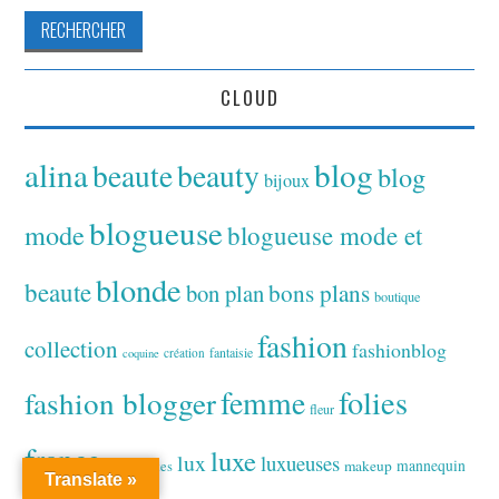
CLOUD
alina
blog
beaute
beauty
blog
bijoux
blogueuse
mode
blogueuse mode et
blonde
beaute
bon plan
bons plans
boutique
fashion
collection
fashionblog
fantaisie
création
coquine
folies
fashion blogger
femme
fleur
france
luxe
lux
luxueuses
makeup
mannequin
girl
lunettes
Translate »