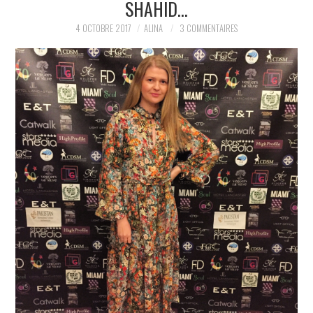
SHAHID…
PARTAGER MES
4 OCTOBRE 2017
ALINA
3 COMMENTAIRES
TROUVAILLES ET MES
ENVIES DANS LA MODE, LE
LUXE ET LA BEAUTÉ EN Y
AJOUTANT MON PETIT
GRAIN DE FOLIE ET MES
PETITS TUYAUX…