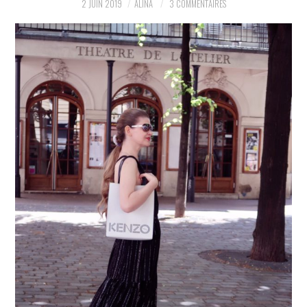
2 JUIN 2019
ALINA
3 COMMENTAIRES
PARTAGER MES
TROUVAILLES ET MES
ENVIES DANS LA MODE, LE
LUXE ET LA BEAUTÉ EN Y
AJOUTANT MON PETIT
GRAIN DE FOLIE ET MES
PETITS TUYAUX…