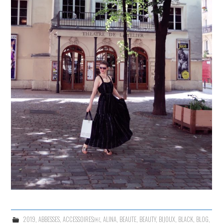
2019
,
ABBESSES
,
ACCESSOIRES￼
,
ALINA
,
BEAUTE
,
BEAUTY
,
BIJOUX
,
BLACK
,
BLOG
,