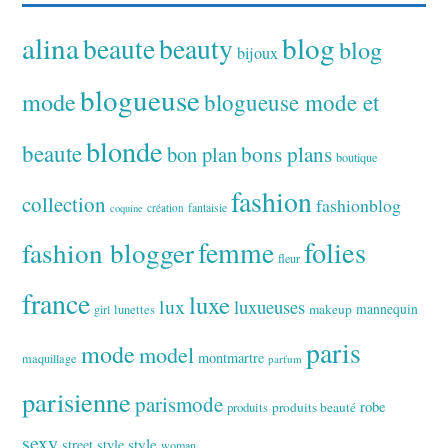
alina
blog
beaute
beauty
blog
bijoux
blogueuse
mode
blogueuse mode et
blonde
beaute
bon plan
bons plans
boutique
fashion
collection
fashionblog
fantaisie
création
coquine
folies
fashion blogger
femme
fleur
france
luxe
lux
luxueuses
makeup
mannequin
girl
lunettes
paris
mode
model
montmartre
maquillage
parfum
parisienne
parismode
robe
produits
produits beauté
sexy
style
street style
woman