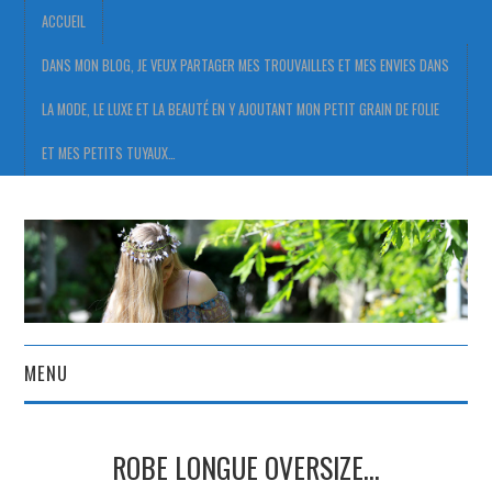
ACCUEIL
DANS MON BLOG, JE VEUX PARTAGER MES TROUVAILLES ET MES ENVIES DANS
LA MODE, LE LUXE ET LA BEAUTÉ EN Y AJOUTANT MON PETIT GRAIN DE FOLIE
ET MES PETITS TUYAUX…
MENU
ACCUEIL
ROBE LONGUE OVERSIZE…
DANS MON BLOG, JE VEUX