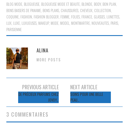
BLOG MODE
,
BLOGUEUSE
,
BLOGUEUSE MODE ET BEAUTE
,
BLONDE
,
BODY
,
BON PLAN
,
BONS BAISERS DE PANAME
,
BONS PLANS
,
CHAUSSURES
,
CHEVEUX
,
COLLECTION
,
COQUINE
,
FASHION
,
FASHION BLOGGER
,
FEMME
,
FOLIES
,
FRANCE
,
GLASSES
,
LUNETTES
,
LUX
,
LUXE
,
LUXUEUSES
,
MAKEUP
,
MODE
,
MODEL
,
MONTMARTRE
,
NOUVEAUTES
,
PARIS
,
PARISIENNE
ALINA
MORE POSTS
Navigation
PREVIOUS ARTICLE
NEXT ARTICLE
des
DE PRÉCIEUX PARFUMS CHEZ
SOINS POUR UNE BELLE
JOVOY…
PEAU…
articles
3 COMMENTAIRES