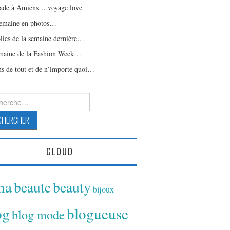
ade à Amiens… voyage love
emaine en photos…
olies de la semaine dernière…
maine de la Fashion Week…
ns de tout et de n’importe quoi…
rcher :
CLOUD
ina
beaute
beauty
bijoux
og
blogueuse
blog mode