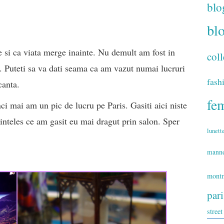
blo
bl
 si ca viata merge inainte. Nu demult am fost in
coll
s. Puteti sa va dati seama ca am vazut numai lucruri
fash
canta.
fe
i mai am un pic de lucru pe Paris. Gasiti aici niste
inteles ce am gasit eu mai dragut prin salon. Sper
lunett
mann
montm
par
street