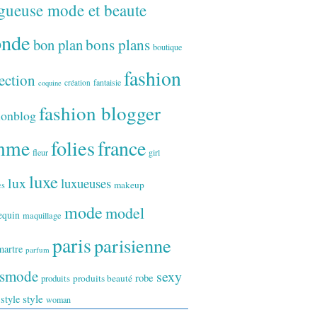
gueuse mode et beaute
onde
bon plan
bons plans
boutique
fashion
ection
fantaisie
création
coquine
fashion blogger
ionblog
folies
france
mme
fleur
girl
luxe
lux
luxueuses
makeup
es
mode
model
equin
maquillage
paris
parisienne
artre
parfum
ismode
sexy
robe
produits
produits beauté
style
 style
woman