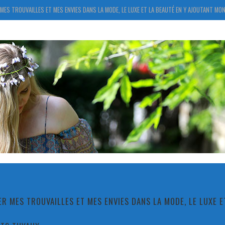
MES TROUVAILLES ET MES ENVIES DANS LA MODE, LE LUXE ET LA BEAUTÉ EN Y AJOUTANT MON
R MES TROUVAILLES ET MES ENVIES DANS LA MODE, LE LUXE 