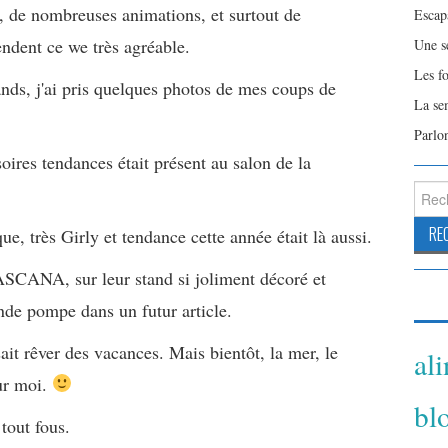
 de nombreuses animations, et surtout de
Escap
endent ce we très agréable.
Une s
Les f
nds, j'ai pris quelques photos de mes coups de
La se
Parlo
es tendances était présent au salon de la
Reche
 très Girly et tendance cette année était là aussi.
 LASCANA, sur leur stand si joliment décoré et
nde pompe dans un futur article.
ait rêver des vacances. Mais bientôt, la mer, le
al
our moi.
bl
tout fous.