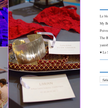
Le bl
My Be
Poivr
The B
yanis
♥ Le 
Liste
des
Articl