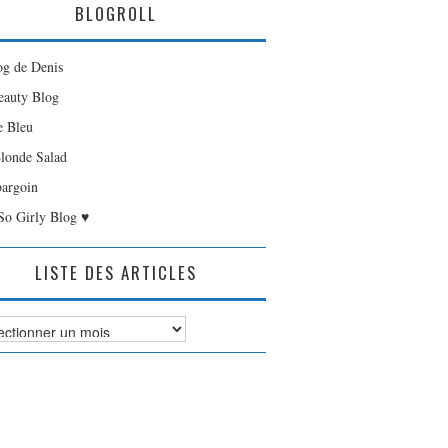
BLOGROLL
og de Denis
auty Blog
e Bleu
londe Salad
bargoin
So Girly Blog ♥
LISTE DES ARTICLES
es