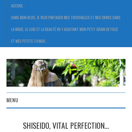
ACCUEIL
DANS MON BLOG, JE VEUX PARTAGER MES TROUVAILLES ET MES ENVIES DANS
LA MODE, LE LUXE ET LA BEAUTÉ EN Y AJOUTANT MON PETIT GRAIN DE FOLIE
ET MES PETITS TUYAUX…
MENU
ACCUEIL
SHISEIDO, VITAL PERFECTION…
DANS MON BLOG, JE VEUX