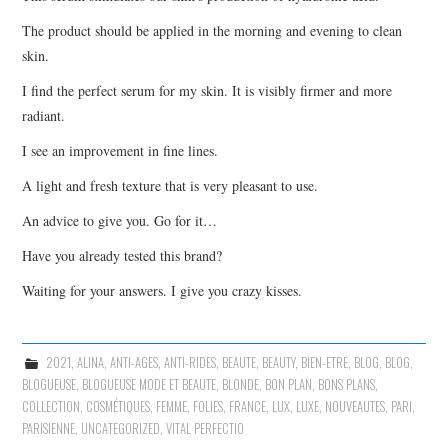
The product should be applied in the morning and evening to clean
skin.
I find the perfect serum for my skin. It is visibly firmer and more
radiant.
I see an improvement in fine lines.
A light and fresh texture that is very pleasant to use.
An advice to give you. Go for it…
Have you already tested this brand?
Waiting for your answers. I give you crazy kisses.
2021
,
ALINA
,
ANTI-AGES
,
ANTI-RIDES
,
BEAUTE
,
BEAUTY
,
BIEN-ETRE
,
BLOG
,
BLOG
,
BLOGUEUSE
,
BLOGUEUSE MODE ET BEAUTE
,
BLONDE
,
BON PLAN
,
BONS PLANS
,
COLLECTION
,
COSMÉTIQUES
,
FEMME
,
FOLIES
,
FRANCE
,
LUX
,
LUXE
,
NOUVEAUTES
,
PARI
,
PARISIENNE
,
UNCATEGORIZED
,
VITAL PERFECTIO