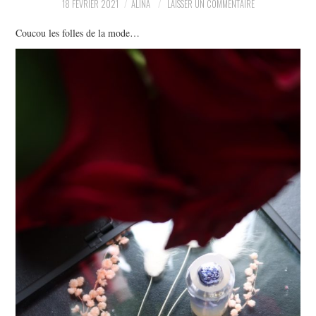
18 FÉVRIER 2021
ALINA
LAISSER UN COMMENTAIRE
PARTAGER MES
Coucou les folles de la mode…
TROUVAILLES ET MES
ENVIES DANS LA MODE, LE
LUXE ET LA BEAUTÉ EN Y
AJOUTANT MON PETIT
GRAIN DE FOLIE ET MES
PETITS TUYAUX…