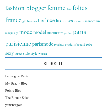
folies
fashion blogger
femme
fleur
france
luxe
lux
luxueuses
makeup
mannequin
girl
lunettes
paris
mode
model
montmartre
maquillage
parfum
parisienne
parismode
robe
produits
produits beauté
sexy
style
street style
woman
BLOGROLL
Le blog de Denis
My Beauty Blog
Poivre Bleu
The Blonde Salad
yanisbargoin