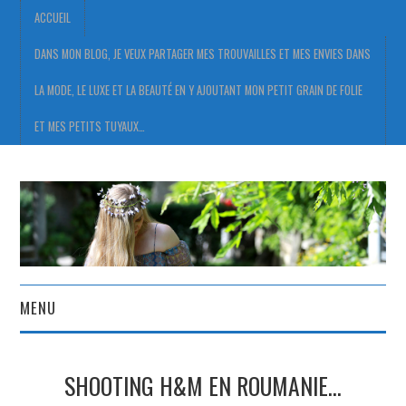
ACCUEIL
DANS MON BLOG, JE VEUX PARTAGER MES TROUVAILLES ET MES ENVIES DANS
LA MODE, LE LUXE ET LA BEAUTÉ EN Y AJOUTANT MON PETIT GRAIN DE FOLIE
ET MES PETITS TUYAUX…
MENU
ACCUEIL
SHOOTING H&M EN ROUMANIE…
DANS MON BLOG, JE VEUX