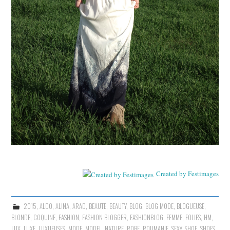
Created by Festimages
2015
,
ALDO
,
ALINA
,
ARAD
,
BEAUTE
,
BEAUTY
,
BLOG
,
BLOG MODE
,
BLOGUEUSE
,
BLONDE
,
COQUINE
,
FASHION
,
FASHION BLOGGER
,
FASHIONBLOG
,
FEMME
,
FOLIES
,
HM
,
LUX
,
LUXE
,
LUXUEUSES
,
MODE
,
MODEL
,
NATURE
,
ROBE
,
ROUMANIE
,
SEXY
,
SHOE
,
SHOES
,