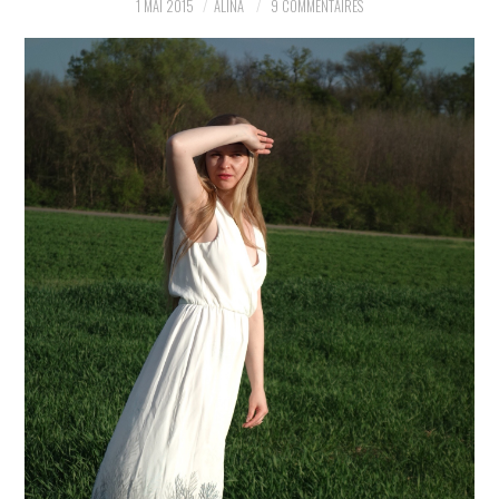
1 MAI 2015
ALINA
9 COMMENTAIRES
PARTAGER MES
TROUVAILLES ET MES
ENVIES DANS LA MODE, LE
LUXE ET LA BEAUTÉ EN Y
AJOUTANT MON PETIT
GRAIN DE FOLIE ET MES
PETITS TUYAUX…