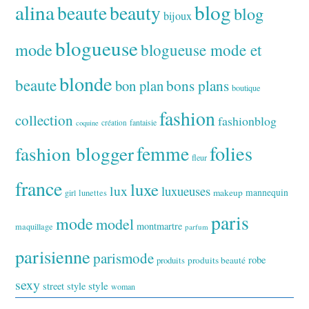
alina
blog
beaute
beauty
blog
bijoux
blogueuse
mode
blogueuse mode et
blonde
beaute
bon plan
bons plans
boutique
fashion
collection
fashionblog
fantaisie
création
coquine
folies
fashion blogger
femme
fleur
france
luxe
lux
luxueuses
makeup
mannequin
girl
lunettes
paris
mode
model
montmartre
maquillage
parfum
parisienne
parismode
robe
produits
produits beauté
sexy
style
street style
woman