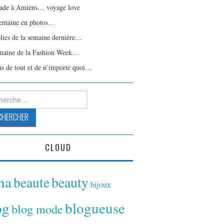
ade à Amiens… voyage love
emaine en photos…
olies de la semaine dernière…
maine de la Fashion Week…
ns de tout et de n’importe quoi…
rcher :
CLOUD
ina
beaute
beauty
bijoux
og
blogueuse
blog mode