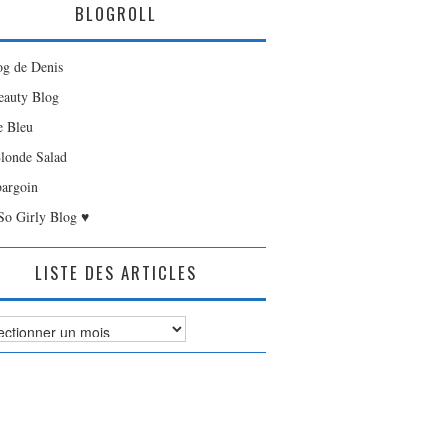
BLOGROLL
og de Denis
auty Blog
e Bleu
londe Salad
bargoin
So Girly Blog ♥
LISTE DES ARTICLES
es