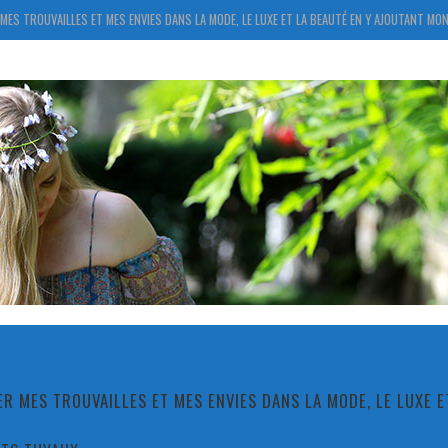
MES TROUVAILLES ET MES ENVIES DANS LA MODE, LE LUXE ET LA BEAUTÉ EN Y AJOUTANT MON
R MES TROUVAILLES ET MES ENVIES DANS LA MODE, LE LUXE 