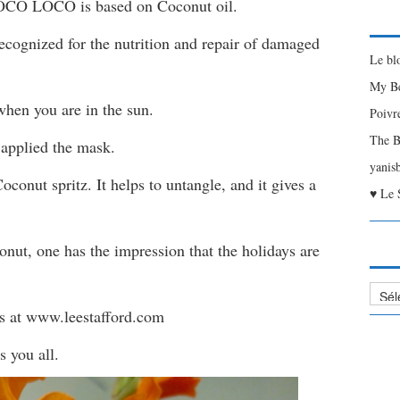
COCO LOCO is based on Coconut oil.
recognized for the nutrition and repair of damaged
Le bl
My Be
 when you are in the sun.
Poivr
The B
 applied the mask.
yanis
oconut spritz. It helps to untangle, and it gives a
♥ Le 
onut, one has the impression that the holidays are
Liste
des
es at www.leestafford.com
Articl
s you all.