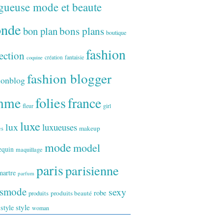
gueuse mode et beaute
onde
bon plan
bons plans
boutique
fashion
ection
fantaisie
création
coquine
fashion blogger
ionblog
folies
france
mme
fleur
girl
luxe
lux
luxueuses
makeup
es
mode
model
equin
maquillage
paris
parisienne
artre
parfum
ismode
sexy
robe
produits
produits beauté
style
 style
woman