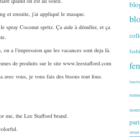
 faire quand on est au soleil.
blo
ng et ensuite, j'ai appliqué le masque.
bl
z le spray Coconut spritz. Ça aide à démêler, et ça
coll
te.
, on a l'impression que les vacances sont deja là.
fash
mmes de produits sur le site www.leestafford.com
fe
a avec vous, je vous fais des bisous tout fous.
lunett
mann
montm
for me, the Lee Stafford brand.
par
olorful.
street