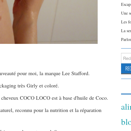
Escap
Une s
Les f
La se
Parlo
Reche
ouveauté pour moi, la marque Lee Stafford.
kaging très Girly et coloré.
es cheveux COCO LOCO est à base d'huile de Coco.
al
naturel, reconnu pour la
nutrition
et la réparation
bl