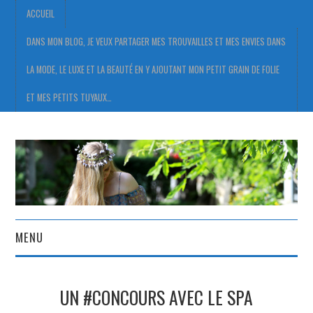
ACCUEIL
DANS MON BLOG, JE VEUX PARTAGER MES TROUVAILLES ET MES ENVIES DANS
LA MODE, LE LUXE ET LA BEAUTÉ EN Y AJOUTANT MON PETIT GRAIN DE FOLIE
ET MES PETITS TUYAUX…
MENU
ACCUEIL
UN #CONCOURS AVEC LE SPA
DANS MON BLOG, JE VEUX