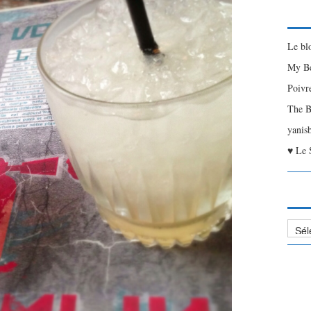
Le bl
My Be
Poivr
The B
yanis
♥ Le 
Liste
des
Articl