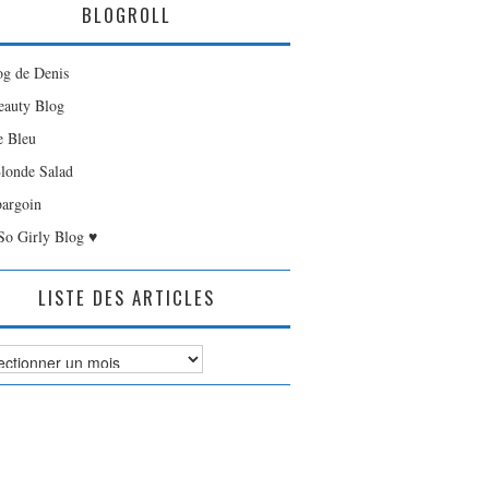
BLOGROLL
og de Denis
auty Blog
e Bleu
londe Salad
bargoin
So Girly Blog ♥
LISTE DES ARTICLES
es