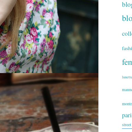
blo
bl
coll
fash
fe
lunett
mann
montm
par
street