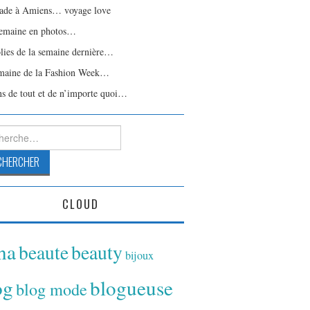
ade à Amiens… voyage love
emaine en photos…
olies de la semaine dernière…
maine de la Fashion Week…
ns de tout et de n’importe quoi…
rcher :
CLOUD
ina
beaute
beauty
bijoux
og
blogueuse
blog mode