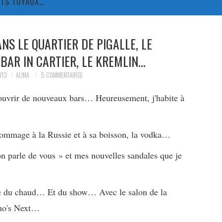
TITS TUYAUX…
S LE QUARTIER DE PIGALLE, LE
BAR IN CARTIER, LE KREMLIN…
013
ALINA
5 COMMENTAIRES
couvrir de nouveaux bars… Heureusement, j'habite à
hommage à la Russie et à sa boisson, la vodka…
on parle de vous » et mes nouvelles sandales que je
re du chaud… Et du show… Avec le salon de la
 Who's Next…