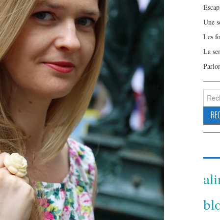
Escap
Une s
Les f
La se
Parlo
Reche
al
bl