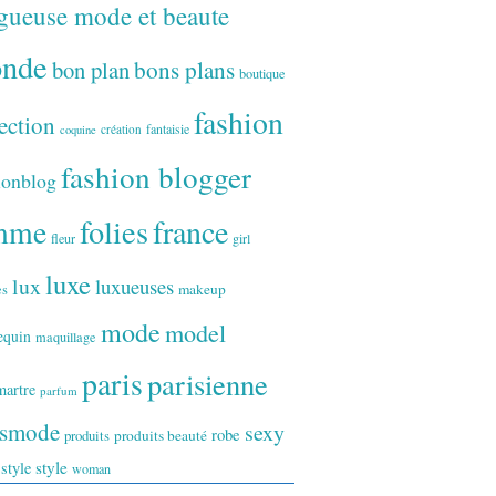
gueuse mode et beaute
onde
bon plan
bons plans
boutique
fashion
ection
fantaisie
création
coquine
fashion blogger
ionblog
folies
france
mme
fleur
girl
luxe
lux
luxueuses
makeup
es
mode
model
equin
maquillage
paris
parisienne
artre
parfum
ismode
sexy
robe
produits
produits beauté
style
 style
woman