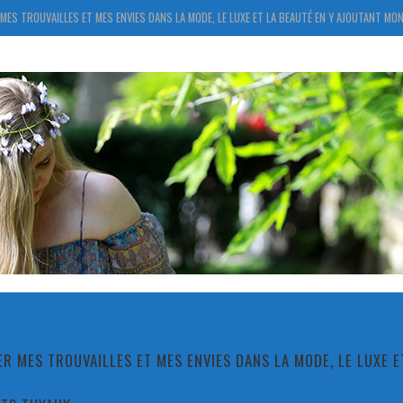
MES TROUVAILLES ET MES ENVIES DANS LA MODE, LE LUXE ET LA BEAUTÉ EN Y AJOUTANT MON
R MES TROUVAILLES ET MES ENVIES DANS LA MODE, LE LUXE 