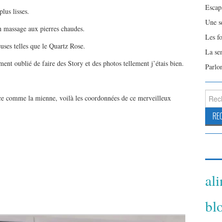
Escap
plus lisses.
Une s
 massage aux pierres chaudes.
Les f
euses telles que le Quartz Rose.
La se
ent oublié de faire des Story et des photos tellement j’étais bien.
Parlo
Reche
nce comme la mienne, voilà les coordonnées de ce merveilleux
al
bl