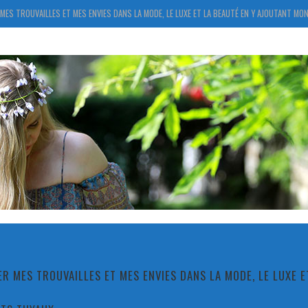
MES TROUVAILLES ET MES ENVIES DANS LA MODE, LE LUXE ET LA BEAUTÉ EN Y AJOUTANT MON
R MES TROUVAILLES ET MES ENVIES DANS LA MODE, LE LUXE 