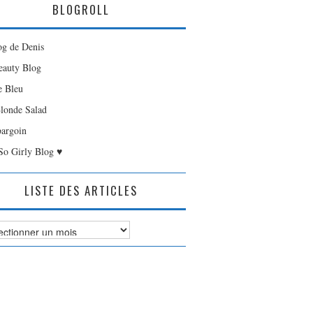
BLOGROLL
og de Denis
auty Blog
e Bleu
londe Salad
bargoin
So Girly Blog ♥
LISTE DES ARTICLES
es