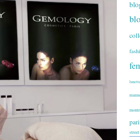
blo
bl
coll
fash
fe
lunett
mann
montm
par
street