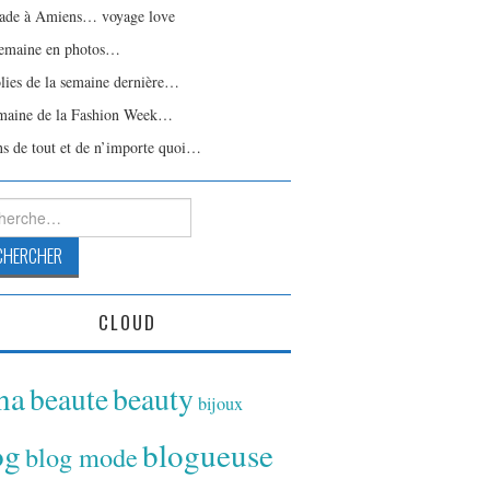
ade à Amiens… voyage love
emaine en photos…
olies de la semaine dernière…
maine de la Fashion Week…
ns de tout et de n’importe quoi…
rcher :
CLOUD
ina
beaute
beauty
bijoux
og
blogueuse
blog mode