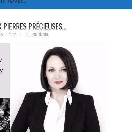
TITS TUYAUX…
X PIERRES PRÉCIEUSES…
18
ALINA
UN COMMENTAIRE