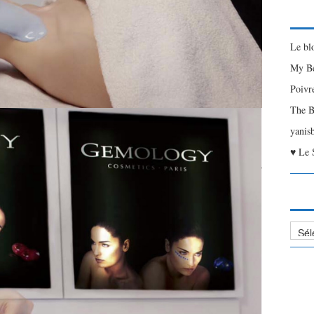
Le bl
My Be
Poivr
The B
yanis
♥ Le 
Liste
des
Articl