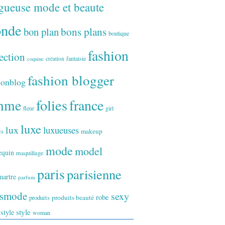
gueuse mode et beaute
onde
bon plan
bons plans
boutique
fashion
ection
fantaisie
création
coquine
fashion blogger
ionblog
folies
france
mme
fleur
girl
luxe
lux
luxueuses
makeup
es
mode
model
equin
maquillage
paris
parisienne
artre
parfum
ismode
sexy
robe
produits
produits beauté
style
 style
woman