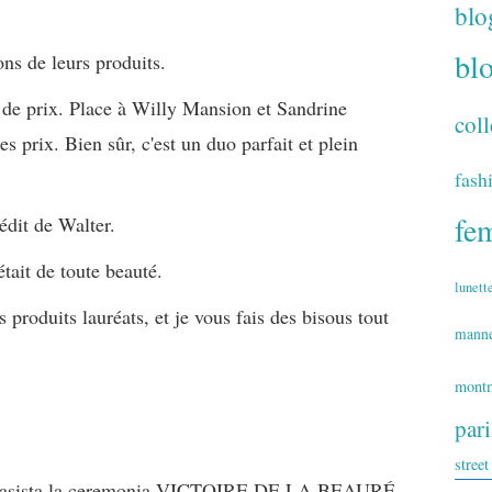
blo
bl
ons de leurs produits.
e de prix. Place à Willy Mansion et Sandrine
coll
es prix. Bien sûr, c'est un duo parfait et plein
fash
fe
nédit de Walter.
tait de toute beauté.
lunett
 produits lauréats, et je vous fais des bisous tout
mann
montm
par
street
e a asista la ceremonia VICTOIRE DE LA BEAURÉ.