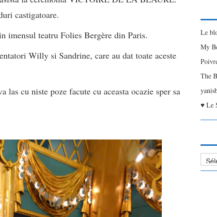
uri castigatoare.
Le bl
in imensul teatru Folies Bergère din Paris.
My Be
ntatori Willy si Sandrine, care au dat toate aceste
Poivr
The B
a las cu niste poze facute cu aceasta ocazie sper sa
yanis
♥ Le 
Liste
des
Articl