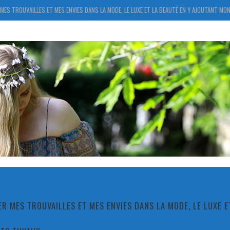
MES TROUVAILLES ET MES ENVIES DANS LA MODE, LE LUXE ET LA BEAUTÉ EN Y AJOUTANT MON
R MES TROUVAILLES ET MES ENVIES DANS LA MODE, LE LUXE 