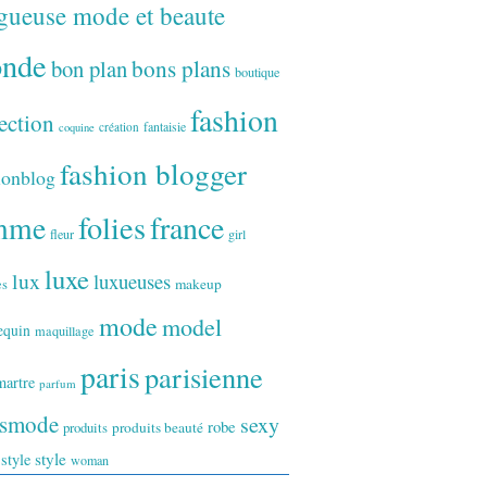
gueuse mode et beaute
onde
bon plan
bons plans
boutique
fashion
ection
fantaisie
création
coquine
fashion blogger
ionblog
folies
france
mme
fleur
girl
luxe
lux
luxueuses
makeup
es
mode
model
equin
maquillage
paris
parisienne
artre
parfum
ismode
sexy
robe
produits
produits beauté
style
 style
woman