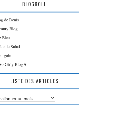
BLOGROLL
og de Denis
auty Blog
e Bleu
londe Salad
bargoin
So Girly Blog ♥
LISTE DES ARTICLES
es