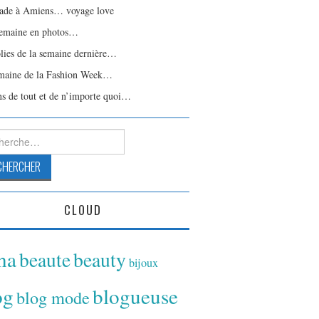
ade à Amiens… voyage love
emaine en photos…
olies de la semaine dernière…
maine de la Fashion Week…
ns de tout et de n’importe quoi…
rcher :
CLOUD
ina
beaute
beauty
bijoux
og
blogueuse
blog mode