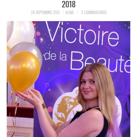
2018
PARTAGER MES
26 SEPTEMBRE 2017
ALINA
3 COMMENTAIRES
TROUVAILLES ET MES
ENVIES DANS LA MODE, LE
LUXE ET LA BEAUTÉ EN Y
AJOUTANT MON PETIT
GRAIN DE FOLIE ET MES
PETITS TUYAUX…