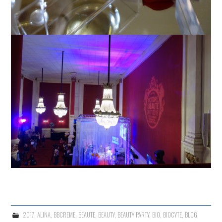
2017
,
ALINA
,
BBCREME
,
BEAUTE
,
BEAUTY
,
BEAUTY PARTY
,
BIO
,
BIOCYTE
,
BLOG
,