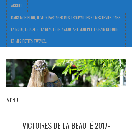
ACCUEIL
DANS MON BLOG, JE VEUX PARTAGER MES TROUVAILLES ET MES ENVIES DANS
LA MODE, LE LUXE ET LA BEAUTÉ EN Y AJOUTANT MON PETIT GRAIN DE FOLIE
ET MES PETITS TUYAUX…
MENU
ACCUEIL
VICTOIRES DE LA BEAUTÉ 2017-
DANS MON BLOG, JE VEUX