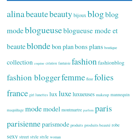
alina
blog
beaute
beauty
blog
bijoux
blogueuse
mode
blogueuse mode et
blonde
beaute
bon plan
bons plans
boutique
fashion
collection
fashionblog
fantaisie
création
coquine
folies
fashion blogger
femme
fleur
france
luxe
lux
luxueuses
makeup
mannequin
girl
lunettes
paris
mode
model
montmartre
maquillage
parfum
parisienne
parismode
robe
produits
produits beauté
sexy
style
street style
woman