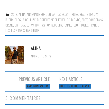
2018
,
ALINA
,
ANNEMARIE BORLING
,
ANTI-AGES
,
ANTI-RIDES
,
BEAUTE
,
BEAUTY
,
BIJOUX
,
BLOG
,
BLOGUEUSE
,
BLOGUEUSE MODE ET BEAUTE
,
BLONDE
,
BODY
,
BONS PLANS
,
CREME
,
DR RENAUD
,
FASHION
,
FASHION BLOGGER
,
FEMME
,
FLEUR
,
FOLIES
,
FRANCE
,
LUX
,
LUXE
,
PARIS
,
PARISIENNE
ALINA
MORE POSTS
Navigation
PREVIOUS ARTICLE
NEXT ARTICLE
des
PARIS MON AMOUR…
COULEUR BLEU ÉCLATANT…
articles
3 COMMENTAIRES