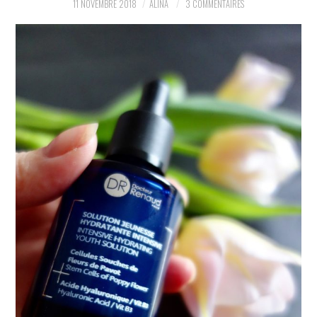
11 NOVEMBRE 2018
ALINA
3 COMMENTAIRES
PARTAGER MES
TROUVAILLES ET MES
ENVIES DANS LA MODE, LE
LUXE ET LA BEAUTÉ EN Y
AJOUTANT MON PETIT
GRAIN DE FOLIE ET MES
PETITS TUYAUX…