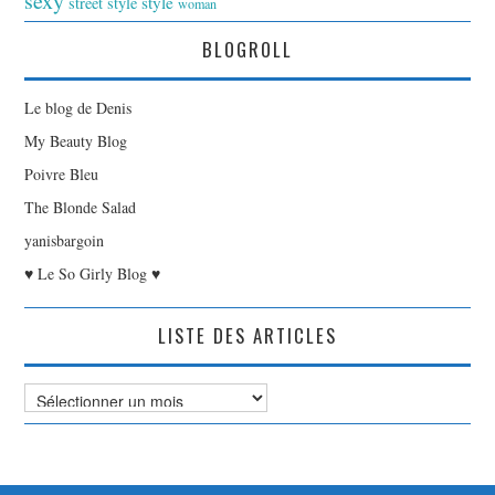
sexy
style
street style
woman
BLOGROLL
Le blog de Denis
My Beauty Blog
Poivre Bleu
The Blonde Salad
yanisbargoin
♥ Le So Girly Blog ♥
LISTE DES ARTICLES
Liste
des
Articles