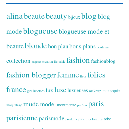
alina
blog
beaute
beauty
blog
bijoux
blogueuse
mode
blogueuse mode et
blonde
beaute
bon plan
bons plans
boutique
fashion
collection
fashionblog
fantaisie
création
coquine
folies
fashion blogger
femme
fleur
france
luxe
lux
luxueuses
makeup
mannequin
girl
lunettes
paris
mode
model
montmartre
maquillage
parfum
parisienne
parismode
robe
produits
produits beauté