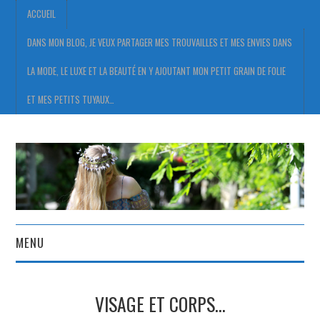
ACCUEIL
DANS MON BLOG, JE VEUX PARTAGER MES TROUVAILLES ET MES ENVIES DANS
LA MODE, LE LUXE ET LA BEAUTÉ EN Y AJOUTANT MON PETIT GRAIN DE FOLIE
ET MES PETITS TUYAUX…
MENU
ACCUEIL
VISAGE ET CORPS…
DANS MON BLOG, JE VEUX