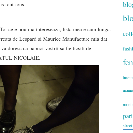
blo
us tout fous.
bl
Tot ce e nou ma intereseaza, lista mea e cam lunga.
coll
 creata de Lespard si Maurice Manufacture mia dat
a doresc ca papuci vostrii sa fie ticsiti de
fash
FÀTUL NICOLAIE.
fe
lunett
mann
montm
par
street