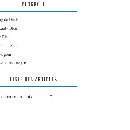
BLOGROLL
og de Denis
auty Blog
e Bleu
londe Salad
bargoin
So Girly Blog ♥
LISTE DES ARTICLES
es