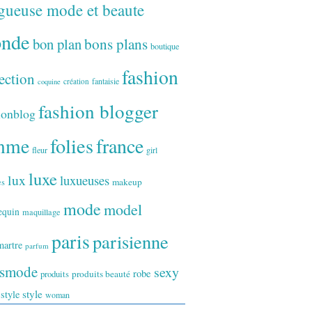
gueuse mode et beaute
onde
bon plan
bons plans
boutique
fashion
ection
fantaisie
création
coquine
fashion blogger
ionblog
folies
france
mme
fleur
girl
luxe
lux
luxueuses
makeup
es
mode
model
equin
maquillage
paris
parisienne
artre
parfum
ismode
sexy
robe
produits
produits beauté
style
 style
woman