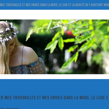
MES TROUVAILLES ET MES ENVIES DANS LA MODE, LE LUXE ET LA BEAUTÉ EN Y AJOUTANT MON
R MES TROUVAILLES ET MES ENVIES DANS LA MODE, LE LUXE 