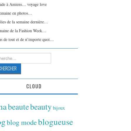
ade à Amiens… voyage love
emaine en photos…
olies de la semaine dernière…
maine de la Fashion Week…
ns de tout et de n’importe quoi…
rcher :
CLOUD
ina
beaute
beauty
bijoux
og
blogueuse
blog mode