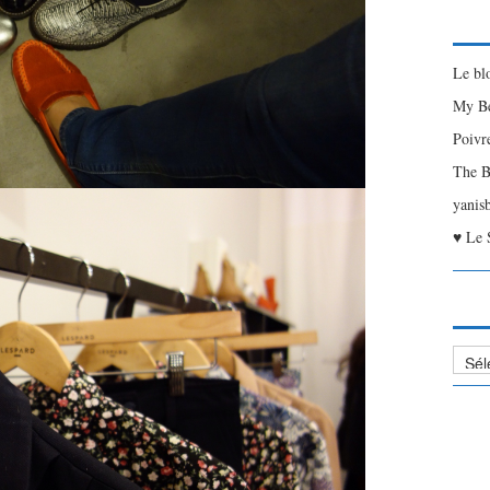
Le bl
My Be
Poivr
The B
yanis
♥ Le 
Liste
des
Articl