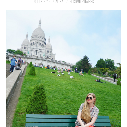
6 JUIN 2016
ALINA
4 COMMENTAIRES
PARTAGER MES
TROUVAILLES ET MES
ENVIES DANS LA MODE, LE
LUXE ET LA BEAUTÉ EN Y
AJOUTANT MON PETIT
GRAIN DE FOLIE ET MES
PETITS TUYAUX…