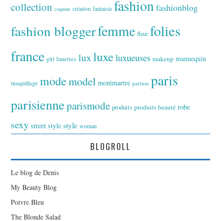
fashion
collection
fashionblog
fantaisie
création
coquine
folies
fashion blogger
femme
fleur
france
luxe
lux
luxueuses
makeup
mannequin
girl
lunettes
paris
mode
model
montmartre
maquillage
parfum
parisienne
parismode
robe
produits
produits beauté
sexy
style
street style
woman
BLOGROLL
Le blog de Denis
My Beauty Blog
Poivre Bleu
The Blonde Salad