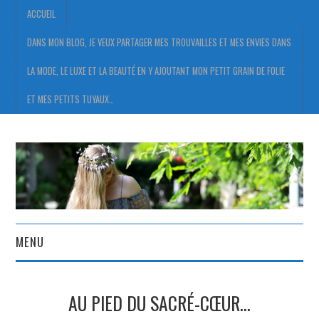
ACCUEIL
DANS MON BLOG, JE VEUX PARTAGER MES TROUVAILLES ET MES ENVIES DANS
LA MODE, LE LUXE ET LA BEAUTÉ EN Y AJOUTANT MON PETIT GRAIN DE FOLIE
ET MES PETITS TUYAUX…
MENU
ACCUEIL
AU PIED DU SACRÉ-CŒUR…
DANS MON BLOG, JE VEUX