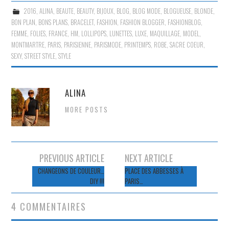
2016
,
ALINA
,
BEAUTE
,
BEAUTY
,
BIJOUX
,
BLOG
,
BLOG MODE
,
BLOGUEUSE
,
BLONDE
,
BON PLAN
,
BONS PLANS
,
BRACELET
,
FASHION
,
FASHION BLOGGER
,
FASHIONBLOG
,
FEMME
,
FOLIES
,
FRANCE
,
HM
,
LOLLIPOPS
,
LUNETTES
,
LUXE
,
MAQUILLAGE
,
MODEL
,
MONTMARTRE
,
PARIS
,
PARISIENNE
,
PARISMODE
,
PRINTEMPS
,
ROBE
,
SACRE COEUR
,
SEXY
,
STREET STYLE
,
STYLE
ALINA
MORE POSTS
Navigation
PREVIOUS ARTICLE
NEXT ARTICLE
des
CHANGEONS DE COULEUR…
PLACE DES ABBESSES À
DIY !!!
PARIS…
articles
4 COMMENTAIRES