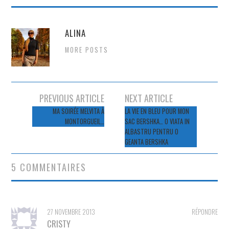
ALINA
MORE POSTS
Navigation
PREVIOUS ARTICLE
NEXT ARTICLE
des
MA SOIRÉE MELVITA À
LA VIE EN BLEU POUR MON
MONTORGUEIL…
SAC BERSHKA… O VIATA IN
articles
ALBASTRU PENTRU O
GEANTA BERSHKA
5 COMMENTAIRES
27 NOVEMBRE 2013
RÉPONDRE
CRISTY