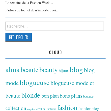
La semaine de la Fashion Week…
Parlons de tout et de n’importe quoi…
Rechercher :
CLOUD
alina
blog
beaute
beauty
blog
bijoux
blogueuse
mode
blogueuse mode et
blonde
beaute
bon plan
bons plans
boutique
fashion
collection
fashionblog
fantaisie
création
coquine