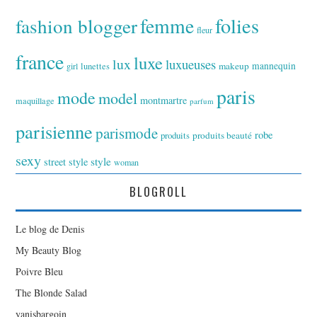
folies
fashion blogger
femme
fleur
france
luxe
lux
luxueuses
makeup
mannequin
girl
lunettes
paris
mode
model
montmartre
maquillage
parfum
parisienne
parismode
robe
produits
produits beauté
sexy
style
street style
woman
BLOGROLL
Le blog de Denis
My Beauty Blog
Poivre Bleu
The Blonde Salad
yanisbargoin