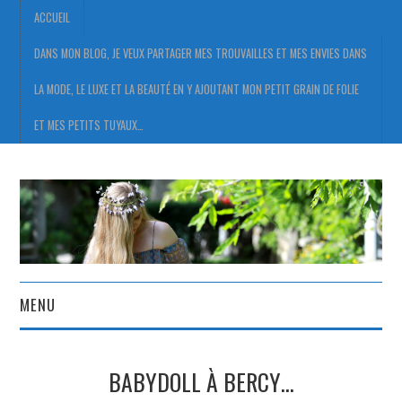
ACCUEIL
DANS MON BLOG, JE VEUX PARTAGER MES TROUVAILLES ET MES ENVIES DANS
LA MODE, LE LUXE ET LA BEAUTÉ EN Y AJOUTANT MON PETIT GRAIN DE FOLIE
ET MES PETITS TUYAUX…
MENU
ACCUEIL
BABYDOLL À BERCY…
DANS MON BLOG, JE VEUX