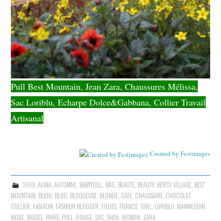
Pull Best Mountain, Jean Zara, Chaussures Mélissa,
Sac Loriblu, Echarpe Dolce&Gabbana, Collier Travail
Artisanal
Created by Festimages
2013
,
ALINA
,
AUTOMNE
,
BABYDOLL
,
BAG
,
BEAUTE
,
BEAUTY
,
BERCY VILLAGE
,
BEST
MOUNTAIN
,
BIJOU
,
BLOG
,
BLOGUEUSE
,
BLONDE
,
CAFE
,
CHAUSSURE
,
CHOCOLAT
,
COLLIER
,
FASHION
,
FASHION BLOGGER
,
FOLIES
,
FRANCE
,
GIRL
,
LORIBLU
,
MANNEQUIN
,
MODE
,
MODEL
,
PARIS
,
PULL
,
ROUGE
,
SAC
,
SHOE
,
WOMAN
,
ZARA