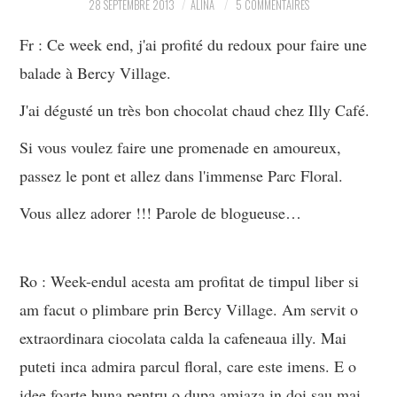
28 SEPTEMBRE 2013
ALINA
5 COMMENTAIRES
PARTAGER MES
Fr : Ce week end, j'ai profité du redoux pour faire une
balade à Bercy Village.
TROUVAILLES ET MES
J'ai dégusté un très bon chocolat chaud chez Illy Café.
ENVIES DANS LA MODE, LE
Si vous voulez faire une promenade en amoureux,
LUXE ET LA BEAUTÉ EN Y
passez le pont et allez dans l'immense Parc Floral.
Vous allez adorer !!! Parole de blogueuse…
AJOUTANT MON PETIT
GRAIN DE FOLIE ET MES
Ro : Week-endul acesta am profitat de timpul liber si
PETITS TUYAUX…
am facut o plimbare prin Bercy Village. Am servit o
extraordinara ciocolata calda la cafeneaua illy. Mai
puteti inca admira parcul floral, care este imens. E o
idee foarte buna pentru o dupa amiaza in doi sau mai