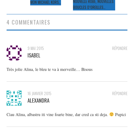
des
NOUVELLE ROBE, NOUVELLES
MON MICHAEL KORS…
BOUCLES D’OREILLES…
articles
4 COMMENTAIRES
9 MAI 2015
RÉPONDRE
ISABEL
Très jolie Alina, le bleu te va à merveille… Bisous
16 JANVIER 2015
RÉPONDRE
ALEXANDRA
Ciau Alina, albastru iti vine foarte bine, dar cred ca sti deja.
Pupici