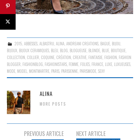
2015
,
ABBESSES
,
ALBASTRU
,
ALINA
,
ANDREANI CREATIONS
,
BAGUE
,
BIJOU
,
BIJOUX
,
BIJOUX CERAMIQUES
,
BLEU
,
BLOG
,
BLOGUEUSE
,
BLONDE
,
BLUE
,
BOUTIQUE
,
COLLECTION
,
COLLIER
,
COQUINE
,
CRÉATION
,
CREATIVE
,
FANTAISIE
,
FASHION
,
FASHION
BLOGGER
,
FASHIONBLOG
,
FASHIONISTARS
,
FEMME
,
FOLIES
,
FRANCE
,
LUXE
,
LUXUEUSES
,
MODE
,
MODEL
,
MONTMARTRE
,
PARIS
,
PARISIENNE
,
PARISMODE
,
SEXY
ALINA
MORE POSTS
Navigation
PREVIOUS ARTICLE
NEXT ARTICLE