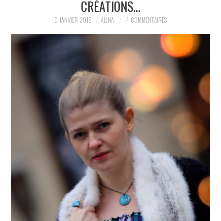
CRÉATIONS…
PARTAGER MES
9 JANVIER 2015
ALINA
4 COMMENTAIRES
TROUVAILLES ET MES
ENVIES DANS LA MODE, LE
LUXE ET LA BEAUTÉ EN Y
AJOUTANT MON PETIT
GRAIN DE FOLIE ET MES
PETITS TUYAUX…