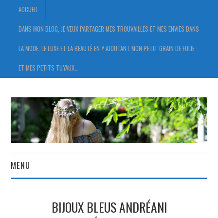
ACCUEIL
DANS MON BLOG, JE VEUX PARTAGER MES TROUVAILLES ET MES ENVIES DANS
LA MODE, LE LUXE ET LA BEAUTÉ EN Y AJOUTANT MON PETIT GRAIN DE FOLIE
ET MES PETITS TUYAUX…
MENU
ACCUEIL
BIJOUX BLEUS ANDRÉANI
DANS MON BLOG, JE VEUX