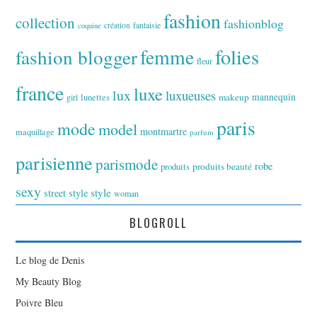
fashion
collection
fashionblog
fantaisie
création
coquine
folies
fashion blogger
femme
fleur
france
luxe
lux
luxueuses
makeup
mannequin
girl
lunettes
paris
mode
model
montmartre
maquillage
parfum
parisienne
parismode
robe
produits
produits beauté
sexy
style
street style
woman
BLOGROLL
Le blog de Denis
My Beauty Blog
Poivre Bleu