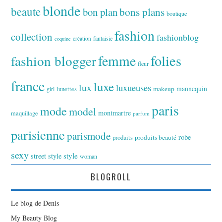
blonde
beaute
bon plan
bons plans
boutique
fashion
collection
fashionblog
fantaisie
création
coquine
folies
fashion blogger
femme
fleur
france
luxe
lux
luxueuses
makeup
mannequin
girl
lunettes
paris
mode
model
montmartre
maquillage
parfum
parisienne
parismode
robe
produits
produits beauté
sexy
style
street style
woman
BLOGROLL
Le blog de Denis
My Beauty Blog