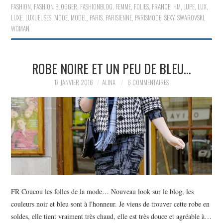
FASHION
,
FASHION BLOGGER
,
FASHIONBLOG
,
FEMME
,
FOLIES
,
FRANCE
,
HM
,
JUPE
,
LUX
,
LUXE
,
LUXUEUSES
,
MODE
,
MODEL
,
PARIS
,
PARISIENNE
,
PARISMODE
,
SEXY
,
SWAROVSKI
,
WOMAN
ROBE NOIRE ET UN PEU DE BLEU…
17 JANVIER 2016
ALINA
6 COMMENTAIRES
FR Coucou les folles de la mode… Nouveau look sur le blog, les
couleurs noir et bleu sont à l'honneur. Je viens de trouver cette robe en
soldes, elle tient vraiment très chaud, elle est très douce et agréable à…