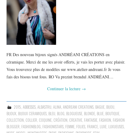
FR Des nouveau bijoux signés ANDRÉANI CRÉATIONS en
céramique. Merci de me les avoir offerts, je vais les porter avec plaisir.
Vous trouverez plus de modèles sur www.atelier-andreani.fr Je vous
fais des bisous tout fous. RO Va prezint brendul ANDRÉANI…
Continuer la lecture
→
2015
,
ABBESSES
,
ALBASTRU
,
ALINA
,
ANDREANI CREATIONS
,
BAGUE
,
BIJOU
,
BIJOUX
,
BIJOUX CERAMIQUES
,
BLEU
,
BLOG
,
BLOGUEUSE
,
BLONDE
,
BLUE
,
BOUTIQUE
,
COLLECTION
,
COLLIER
,
COQUINE
,
CRÉATION
,
CREATIVE
,
FANTAISIE
,
FASHION
,
FASHION
BLOGGER
,
FASHIONBLOG
,
FASHIONISTARS
,
FEMME
,
FOLIES
,
FRANCE
,
LUXE
,
LUXUEUSES
,