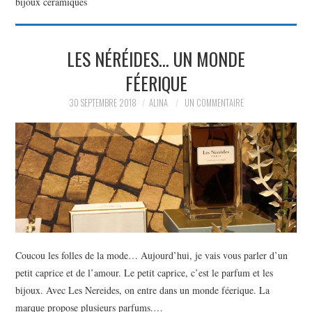
bijoux ceramiques
PARTAGER MES
LES NÉRÉIDES… UN MONDE
TROUVAILLES ET MES
FÉERIQUE
ENVIES DANS LA MODE, LE
30 SEPTEMBRE 2018
ALINA
UN COMMENTAIRE
LUXE ET LA BEAUTÉ EN Y
AJOUTANT MON PETIT
GRAIN DE FOLIE ET MES
PETITS TUYAUX…
Coucou les folles de la mode… Aujourd’hui, je vais vous parler d’un
petit caprice et de l’amour. Le petit caprice, c’est le parfum et les
bijoux. Avec Les Nereides, on entre dans un monde féerique. La
marque propose plusieurs parfums.…