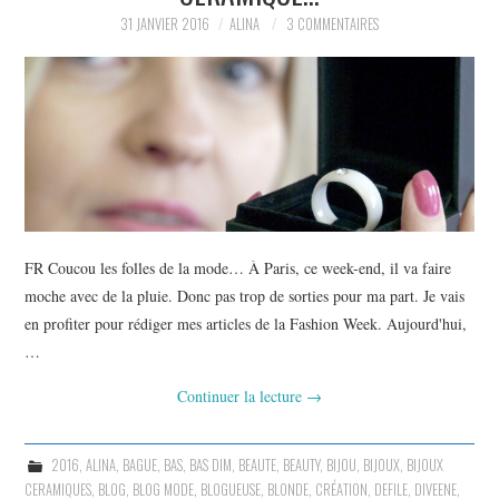
31 JANVIER 2016
ALINA
3 COMMENTAIRES
FR Coucou les folles de la mode… À Paris, ce week-end, il va faire
moche avec de la pluie. Donc pas trop de sorties pour ma part. Je vais
en profiter pour rédiger mes articles de la Fashion Week. Aujourd'hui,
…
Continuer la lecture
→
2016
,
ALINA
,
BAGUE
,
BAS
,
BAS DIM
,
BEAUTE
,
BEAUTY
,
BIJOU
,
BIJOUX
,
BIJOUX
CERAMIQUES
,
BLOG
,
BLOG MODE
,
BLOGUEUSE
,
BLONDE
,
CRÉATION
,
DEFILE
,
DIVEENE
,