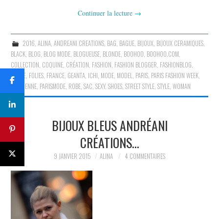
Continuer la lecture
→
2016
,
ALINA
,
ANDREANI CREATIONS
,
BAG
,
BAGUE
,
BIJOUX
,
BIJOUX CERAMIQUES
,
BLACK
,
BLOG
,
BLOG MODE
,
BLOGUEUSE
,
BLONDE
,
BOOHOO
,
BOOHOO.COM
,
COLLECTION
,
COQUINE
,
CRÉATION
,
FASHION
,
FASHION BLOGGER
,
FASHIONBLOG
,
FEMME
,
FOLIES
,
FRANCE
,
GEANTA
,
ICHI
,
MODE
,
MODEL
,
PARIS
,
PARIS FASHION WEEK
,
PARISIENNE
,
PARISMODE
,
ROBE
,
SAC
,
SEXY
,
SHOES
,
STREET STYLE
,
STYLE
,
WOMAN
BIJOUX BLEUS ANDRÉANI
CRÉATIONS…
9 JANVIER 2015
ALINA
4 COMMENTAIRES