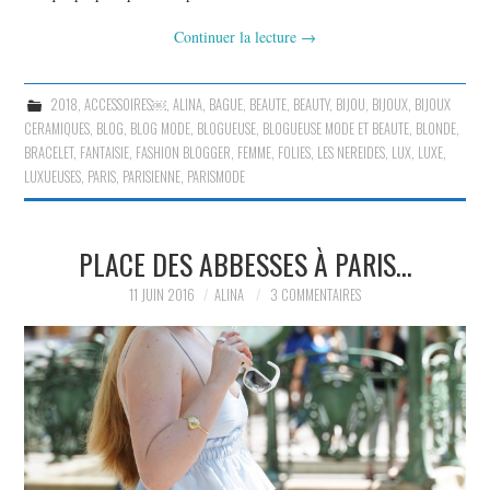
Continuer la lecture
→
2018
,
ACCESSOIRES￼
,
ALINA
,
BAGUE
,
BEAUTE
,
BEAUTY
,
BIJOU
,
BIJOUX
,
BIJOUX
CERAMIQUES
,
BLOG
,
BLOG MODE
,
BLOGUEUSE
,
BLOGUEUSE MODE ET BEAUTE
,
BLONDE
,
BRACELET
,
FANTAISIE
,
FASHION BLOGGER
,
FEMME
,
FOLIES
,
LES NEREIDES
,
LUX
,
LUXE
,
LUXUEUSES
,
PARIS
,
PARISIENNE
,
PARISMODE
PLACE DES ABBESSES À PARIS…
11 JUIN 2016
ALINA
3 COMMENTAIRES