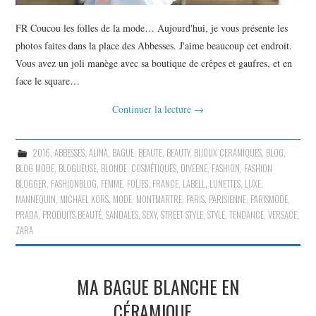
FR Coucou les folles de la mode… Aujourd'hui, je vous présente les
photos faites dans la place des Abbesses. J'aime beaucoup cet endroit.
Vous avez un joli manège avec sa boutique de crêpes et gaufres, et en
face le square…
Continuer la lecture
→
2016
,
ABBESSES
,
ALINA
,
BAGUE
,
BEAUTE
,
BEAUTY
,
BIJOUX CERAMIQUES
,
BLOG
,
BLOG MODE
,
BLOGUEUSE
,
BLONDE
,
COSMÉTIQUES
,
DIVEENE
,
FASHION
,
FASHION
BLOGGER
,
FASHIONBLOG
,
FEMME
,
FOLIES
,
FRANCE
,
LABELL
,
LUNETTES
,
LUXE
,
MANNEQUIN
,
MICHAEL KORS
,
MODE
,
MONTMARTRE
,
PARIS
,
PARISIENNE
,
PARISMODE
,
PRADA
,
PRODUITS BEAUTÉ
,
SANDALES
,
SEXY
,
STREET STYLE
,
STYLE
,
TENDANCE
,
VERSACE
,
ZARA
MA BAGUE BLANCHE EN
CÉRAMIQUE…