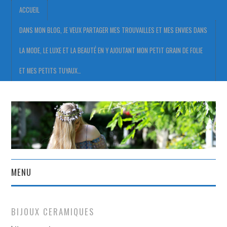
ACCUEIL
DANS MON BLOG, JE VEUX PARTAGER MES TROUVAILLES ET MES ENVIES DANS
LA MODE, LE LUXE ET LA BEAUTÉ EN Y AJOUTANT MON PETIT GRAIN DE FOLIE
ET MES PETITS TUYAUX…
MENU
ACCUEIL
BIJOUX CERAMIQUES
DANS MON BLOG, JE VEUX