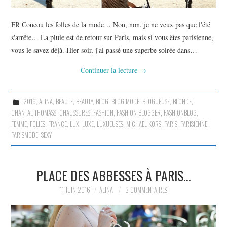
FR Coucou les folles de la mode… Non, non, je ne veux pas que l'été
s'arrête… La pluie est de retour sur Paris, mais si vous êtes parisienne,
vous le savez déjà. Hier soir, j'ai passé une superbe soirée dans…
Continuer la lecture
→
2016
,
ALINA
,
BEAUTE
,
BEAUTY
,
BLOG
,
BLOG MODE
,
BLOGUEUSE
,
BLONDE
,
CHANTAL THOMASS
,
CHAUSSURES
,
FASHION
,
FASHION BLOGGER
,
FASHIONBLOG
,
FEMME
,
FOLIES
,
FRANCE
,
LUX
,
LUXE
,
LUXUEUSES
,
MICHAEL KORS
,
PARIS
,
PARISIENNE
,
PARISMODE
,
SEXY
PLACE DES ABBESSES À PARIS…
11 JUIN 2016
ALINA
3 COMMENTAIRES