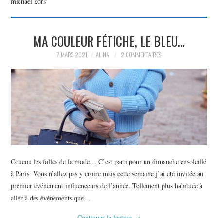
michael kors
PARTAGER MES
MA COULEUR FÉTICHE, LE BLEU…
TROUVAILLES ET MES
7 MARS 2021
ALINA
2 COMMENTAIRES
ENVIES DANS LA MODE, LE
LUXE ET LA BEAUTÉ EN Y
AJOUTANT MON PETIT
GRAIN DE FOLIE ET MES
Coucou les folles de la mode… C’est parti pour un dimanche ensoleillé
PETITS TUYAUX…
à Paris. Vous n’allez pas y croire mais cette semaine j’ai été invitée au
premier événement influenceurs de l’année. Tellement plus habituée à
aller à des événements que…
Continuer la lecture
→