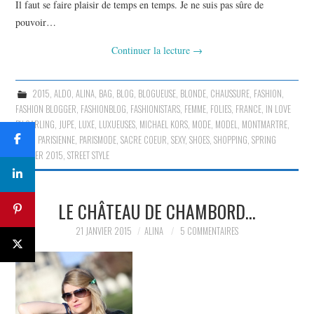
Il faut se faire plaisir de temps en temps. Je ne suis pas sûre de
pouvoir…
Continuer la lecture
→
2015
,
ALDO
,
ALINA
,
BAG
,
BLOG
,
BLOGUEUSE
,
BLONDE
,
CHAUSSURE
,
FASHION
,
FASHION BLOGGER
,
FASHIONBLOG
,
FASHIONISTARS
,
FEMME
,
FOLIES
,
FRANCE
,
IN LOVE
BY CARLING
,
JUPE
,
LUXE
,
LUXUEUSES
,
MICHAEL KORS
,
MODE
,
MODEL
,
MONTMARTRE
,
PARIS
,
PARISIENNE
,
PARISMODE
,
SACRE COEUR
,
SEXY
,
SHOES
,
SHOPPING
,
SPRING
SUMMER 2015
,
STREET STYLE
LE CHÂTEAU DE CHAMBORD…
21 JANVIER 2015
ALINA
5 COMMENTAIRES