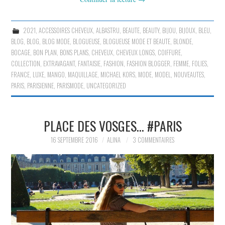
2021
,
ACCESSOIRES CHEVEUX
,
ALBASTRU
,
BEAUTE
,
BEAUTY
,
BIJOU
,
BIJOUX
,
BLEU
,
BLOG
,
BLOG
,
BLOG MODE
,
BLOGUEUSE
,
BLOGUEUSE MODE ET BEAUTE
,
BLONDE
,
BOCAGE
,
BON PLAN
,
BONS PLANS
,
CHEVEUX
,
CHEVEUX LONGS
,
COIFFURE
,
COLLECTION
,
EXTRAVAGANT
,
FANTAISIE
,
FASHION
,
FASHION BLOGGER
,
FEMME
,
FOLIES
,
FRANCE
,
LUXE
,
MANGO
,
MAQUILLAGE
,
MICHAEL KORS
,
MODE
,
MODEL
,
NOUVEAUTES
,
PARIS
,
PARISIENNE
,
PARISMODE
,
UNCATEGORIZED
PLACE DES VOSGES… #PARIS
16 SEPTEMBRE 2016
ALINA
3 COMMENTAIRES