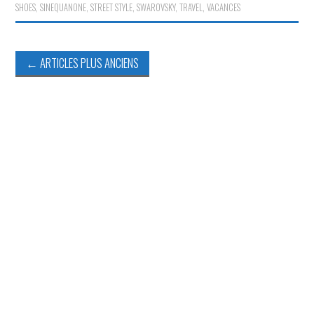
SHOES
,
SINEQUANONE
,
STREET STYLE
,
SWAROVSKY
,
TRAVEL
,
VACANCES
Navigation
←
ARTICLES PLUS ANCIENS
des
articles