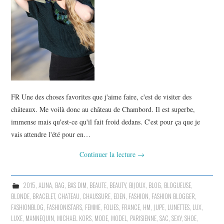
FR Une des choses favorites que j'aime faire, c'est de visiter des
châteaux. Me voilà donc au château de Chambord. Il est superbe,
immense mais qu'est-ce qu'il fait froid dedans. C'est pour ça que je
vais attendre l'été pour en…
Continuer la lecture
→
2015
,
ALINA
,
BAG
,
BAS DIM
,
BEAUTE
,
BEAUTY
,
BIJOUX
,
BLOG
,
BLOGUEUSE
,
BLONDE
,
BRACELET
,
CHATEAU
,
CHAUSSURE
,
EDEN
,
FASHION
,
FASHION BLOGGER
,
FASHIONBLOG
,
FASHIONISTARS
,
FEMME
,
FOLIES
,
FRANCE
,
HM
,
JUPE
,
LUNETTES
,
LUX
,
LUXE
,
MANNEQUIN
,
MICHAEL KORS
,
MODE
,
MODEL
,
PARISIENNE
,
SAC
,
SEXY
,
SHOE
,