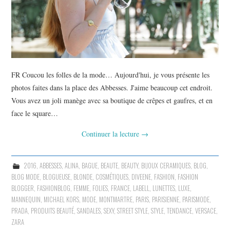
FR Coucou les folles de la mode… Aujourd'hui, je vous présente les
photos faites dans la place des Abbesses. J'aime beaucoup cet endroit.
Vous avez un joli manège avec sa boutique de crêpes et gaufres, et en
face le square…
Continuer la lecture
→
2016
,
ABBESSES
,
ALINA
,
BAGUE
,
BEAUTE
,
BEAUTY
,
BIJOUX CERAMIQUES
,
BLOG
,
BLOG MODE
,
BLOGUEUSE
,
BLONDE
,
COSMÉTIQUES
,
DIVEENE
,
FASHION
,
FASHION
BLOGGER
,
FASHIONBLOG
,
FEMME
,
FOLIES
,
FRANCE
,
LABELL
,
LUNETTES
,
LUXE
,
MANNEQUIN
,
MICHAEL KORS
,
MODE
,
MONTMARTRE
,
PARIS
,
PARISIENNE
,
PARISMODE
,
PRADA
,
PRODUITS BEAUTÉ
,
SANDALES
,
SEXY
,
STREET STYLE
,
STYLE
,
TENDANCE
,
VERSACE
,
ZARA