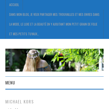
ACCUEIL
DANS MON BLOG, JE VEUX PARTAGER MES TROUVAILLES ET MES ENVIES DANS
LA MODE, LE LUXE ET LA BEAUTÉ EN Y AJOUTANT MON PETIT GRAIN DE FOLIE
ET MES PETITS TUYAUX…
MENU
ACCUEIL
MICHAEL KORS
DANS MON BLOG, JE VEUX