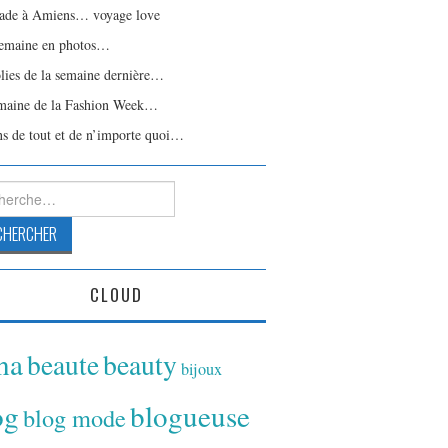
ade à Amiens… voyage love
emaine en photos…
olies de la semaine dernière…
maine de la Fashion Week…
ns de tout et de n’importe quoi…
rcher :
CLOUD
ina
beaute
beauty
bijoux
og
blogueuse
blog mode