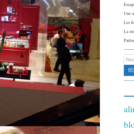
Escap
Une s
Les f
La se
Parlo
Reche
al
bl