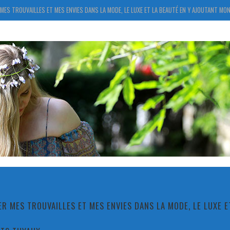
MES TROUVAILLES ET MES ENVIES DANS LA MODE, LE LUXE ET LA BEAUTÉ EN Y AJOUTANT MON
R MES TROUVAILLES ET MES ENVIES DANS LA MODE, LE LUXE 