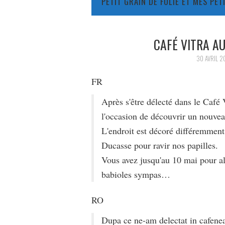
PETIT GRAIN DE FOLIE ET MES PE
CAFÉ VITRA 
30 AVRIL 2
FR
Après s'être délecté dans le Caf
l'occasion de découvrir un nouvea
L'endroit est décoré différemment
Ducasse pour ravir nos papilles.
Vous avez jusqu'au 10 mai pour all
babioles sympas…
RO
Dupa ce ne-am delectat in cafen