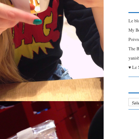
Le bl
My Be
Poivr
The B
yanis
♥ Le 
Liste
des
Articl