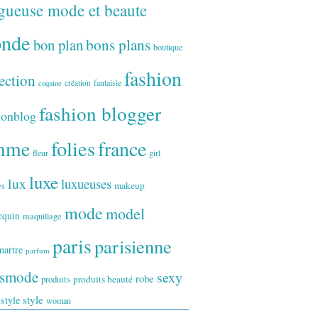
gueuse mode et beaute
onde
bon plan
bons plans
boutique
fashion
ection
fantaisie
création
coquine
fashion blogger
ionblog
folies
france
mme
fleur
girl
luxe
lux
luxueuses
makeup
es
mode
model
equin
maquillage
paris
parisienne
artre
parfum
ismode
sexy
robe
produits
produits beauté
style
 style
woman