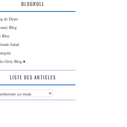
BLOGROLL
og de Denis
auty Blog
e Bleu
londe Salad
bargoin
So Girly Blog ♥
LISTE DES ARTICLES
es