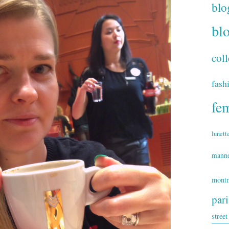
blo
bl
coll
fash
fe
lunett
mann
montm
par
street