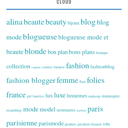
CLOUD
alina
blog
beaute
beauty
blog
bijoux
blogueuse
mode
blogueuse mode et
blonde
beaute
bon plan
bons plans
boutique
fashion
collection
fashionblog
fantaisie
création
coquine
folies
fashion blogger
femme
fleur
france
luxe
lux
luxueuses
makeup
mannequin
girl
lunettes
paris
mode
model
montmartre
maquillage
parfum
parisienne
parismode
robe
produits
produits beauté