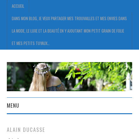
ACCUEIL
DANS MON BLOG, JE VEUX PARTAGER MES TROUVAILLES ET MES ENVIES DANS
LA MODE, LE LUXE ET LA BEAUTÉ EN Y AJOUTANT MON PETIT GRAIN DE FOLIE
ET MES PETITS TUYAUX…
MENU
ACCUEIL
ALAIN DUCASSE
DANS MON BLOG, JE VEUX