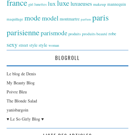
france
luxe
lux
luxueuses
makeup
mannequin
girl
lunettes
paris
mode
model
montmartre
maquillage
parfum
parisienne
parismode
robe
produits
produits beauté
sexy
style
street style
woman
BLOGROLL
Le blog de Denis
My Beauty Blog
Poivre Bleu
The Blonde Salad
yanisbargoin
♥ Le So Girly Blog ♥