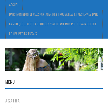
ACCUEIL
DANS MON BLOG, JE VEUX PARTAGER MES TROUVAILLES ET MES ENVIES DANS
LA MODE, LE LUXE ET LA BEAUTÉ EN Y AJOUTANT MON PETIT GRAIN DE FOLIE
ET MES PETITS TUYAUX…
MENU
ACCUEIL
AGATHA
DANS MON BLOG, JE VEUX