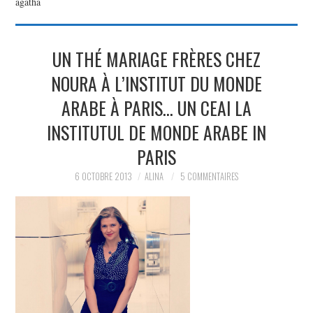
agatha
PARTAGER MES
UN THÉ MARIAGE FRÈRES CHEZ
TROUVAILLES ET MES
NOURA À L’INSTITUT DU MONDE
ENVIES DANS LA MODE, LE
ARABE À PARIS… UN CEAI LA
INSTITUTUL DE MONDE ARABE IN
LUXE ET LA BEAUTÉ EN Y
PARIS
AJOUTANT MON PETIT
6 OCTOBRE 2013
ALINA
5 COMMENTAIRES
GRAIN DE FOLIE ET MES
PETITS TUYAUX…