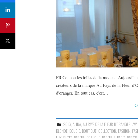
FR Coucou les folles de la mode… Aujourd'
créateurs de la marque Au Pays de la Fleur d'Or
d'oranger. En tout cas, c'est…
C
2016
,
ALINA
,
AU PAYS DE LA FLEUR D'ORANGER
,
AVA
BLONDE
,
BOUGIE
,
BOUTIQUE
,
COLLECTION
,
FASHION
,
FAS
LUXUEUSES
,
PARFUM DE NICHE
,
PARFUMS
,
PARIS
,
PARISI