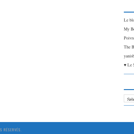
Le bl
My Be
Poivr
The B
yanis
♥ Le 
Liste
des
Articl
S RÉSERVÉS.