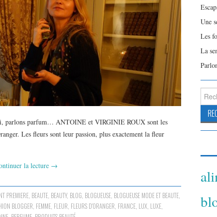
Escap
Une s
Les f
La se
Parlo
Reche
hui, parlons parfum… ANTOINE et VIRGINIE ROUX sont les
anger. Les fleurs sont leur passion, plus exactement la fleur
ontinuer la lecture
→
al
NT PREMIERE
,
BEAUTE
,
BEAUTY
,
BLOG
,
BLOGUEUSE
,
BLOGUEUSE MODE ET BEAUTE
,
bl
HION BLOGGER
,
FEMME
,
FLEUR
,
FLEURS D'ORANGER
,
FRANCE
,
LUX
,
LUXE
,
ENNE
,
PERFUME
,
PRODUITS BEAUTÉ