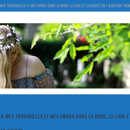
MES TROUVAILLES ET MES ENVIES DANS LA MODE, LE LUXE ET LA BEAUTÉ EN Y AJOUTANT MON
R MES TROUVAILLES ET MES ENVIES DANS LA MODE, LE LUXE 