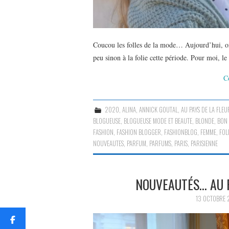
Coucou les folles de la mode… Aujourd’hui, o
peu sinon à la folie cette période. Pour moi, l
C
2020
,
ALINA
,
ANNICK GOUTAL
,
AU PAYS DE LA FLE
BLOGUEUSE
,
BLOGUEUSE MODE ET BEAUTE
,
BLONDE
,
BON
FASHION
,
FASHION BLOGGER
,
FASHIONBLOG
,
FEMME
,
FOL
NOUVEAUTES
,
PARFUM
,
PARFUMS
,
PARIS
,
PARISIENNE
NOUVEAUTÉS… AU P
13 OCTOBRE 