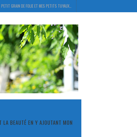
 PETIT GRAIN DE FOLIE ET MES PETITS TUYAUX…
ET LA BEAUTÉ EN Y AJOUTANT MON