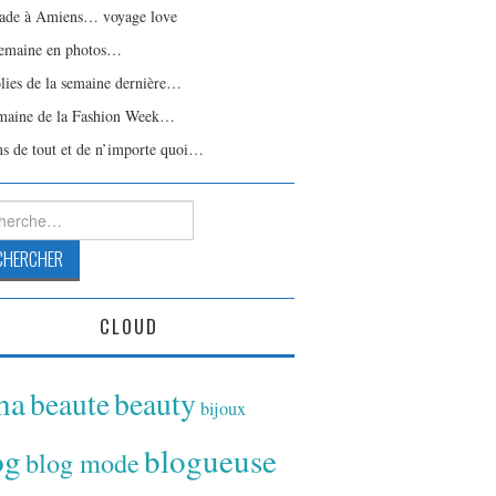
ade à Amiens… voyage love
emaine en photos…
olies de la semaine dernière…
maine de la Fashion Week…
ns de tout et de n’importe quoi…
rcher :
CLOUD
ina
beaute
beauty
bijoux
og
blogueuse
blog mode