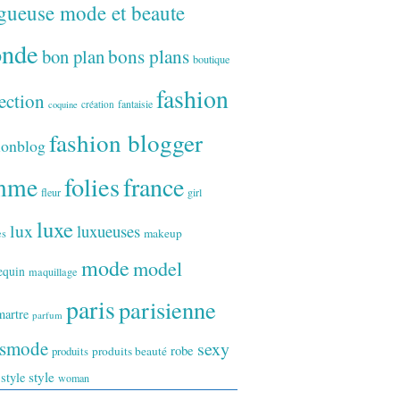
gueuse mode et beaute
onde
bon plan
bons plans
boutique
fashion
ection
fantaisie
création
coquine
fashion blogger
ionblog
folies
france
mme
fleur
girl
luxe
lux
luxueuses
makeup
es
mode
model
equin
maquillage
paris
parisienne
artre
parfum
ismode
sexy
robe
produits
produits beauté
style
 style
woman