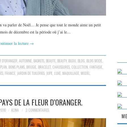
n va parler de Noël… Je pense que tout le monde aime un petit
e mois de décembre est la période où j’ai le…
ontinuer la lecture
→
UR D'ORANGER
,
AUTOMNE
,
BASKETS
,
BEAUTE
,
BEAUTY
,
BIJOU
,
BLOG
,
BLOG MODE
,
 PLAN
,
BONS PLANS
,
BOUGIE
,
BRACELET
,
CHAUSSURES
,
COLLECTION
,
FANTAISIE
,
IES
,
FRANCE
,
JARDIN DE TUILERIES
,
JUPE
,
LUXE
,
MAQUILLAGE
,
MODEL
,
AYS DE LA FLEUR D’ORANGER.
2016
ALINA
3 COMMENTAIRES
ME