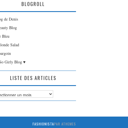
BLOGROLL
og de Denis
auty Blog
e Bleu
londe Salad
bargoin
So Girly Blog ♥
LISTE DES ARTICLES
es
FASHIONISTA
PAR ATHEMES