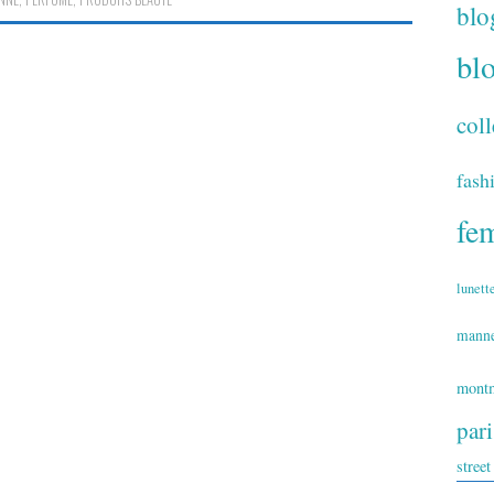
blo
bl
coll
fash
fe
lunett
mann
montm
par
street