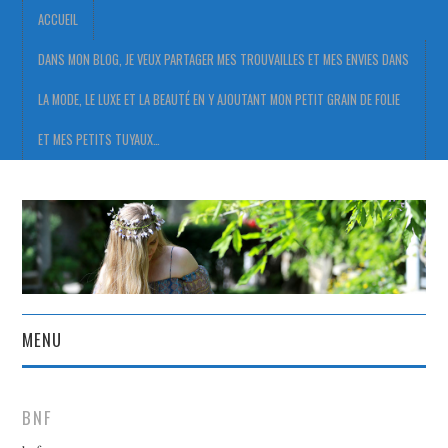
ACCUEIL
DANS MON BLOG, JE VEUX PARTAGER MES TROUVAILLES ET MES ENVIES DANS
LA MODE, LE LUXE ET LA BEAUTÉ EN Y AJOUTANT MON PETIT GRAIN DE FOLIE
ET MES PETITS TUYAUX…
MENU
ACCUEIL
BNF
DANS MON BLOG, JE VEUX