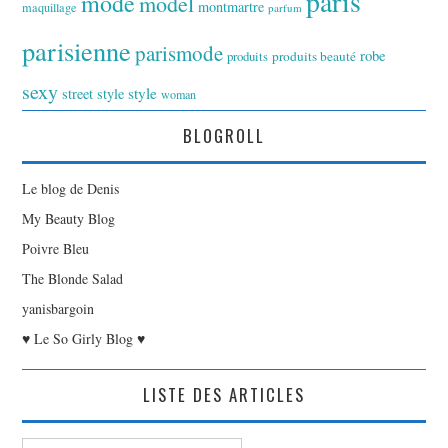
paris
mode
model
montmartre
maquillage
parfum
parisienne
parismode
robe
produits
produits beauté
sexy
style
street style
woman
BLOGROLL
Le blog de Denis
My Beauty Blog
Poivre Bleu
The Blonde Salad
yanisbargoin
♥ Le So Girly Blog ♥
LISTE DES ARTICLES
Liste