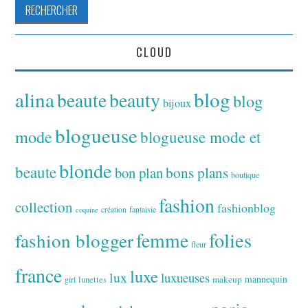
CLOUD
alina
blog
beaute
beauty
blog
bijoux
blogueuse
mode
blogueuse mode et
blonde
beaute
bon plan
bons plans
boutique
fashion
collection
fashionblog
fantaisie
création
coquine
folies
fashion blogger
femme
fleur
france
luxe
lux
luxueuses
makeup
mannequin
girl
lunettes