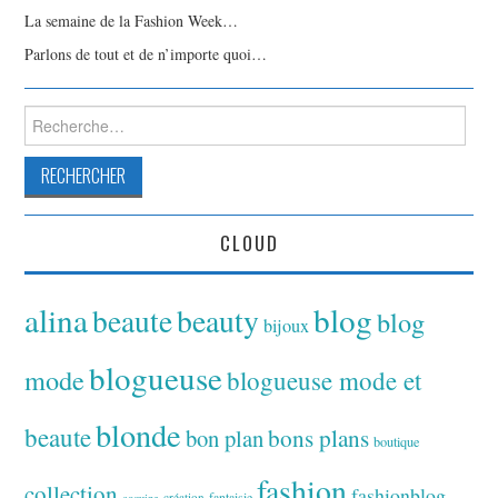
La semaine de la Fashion Week…
Parlons de tout et de n’importe quoi…
Rechercher :
CLOUD
alina
blog
beaute
beauty
blog
bijoux
blogueuse
mode
blogueuse mode et
blonde
beaute
bon plan
bons plans
boutique
fashion
collection
fashionblog
fantaisie
création