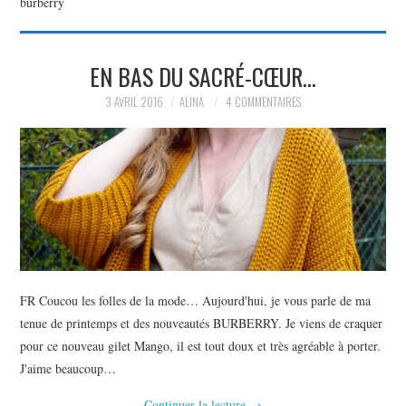
burberry
PARTAGER MES
EN BAS DU SACRÉ-CŒUR…
TROUVAILLES ET MES
3 AVRIL 2016
ALINA
4 COMMENTAIRES
ENVIES DANS LA MODE, LE
LUXE ET LA BEAUTÉ EN Y
AJOUTANT MON PETIT
GRAIN DE FOLIE ET MES
FR Coucou les folles de la mode… Aujourd'hui, je vous parle de ma
PETITS TUYAUX…
tenue de printemps et des nouveautés BURBERRY. Je viens de craquer
pour ce nouveau gilet Mango, il est tout doux et très agréable à porter.
J'aime beaucoup…
Continuer la lecture
→