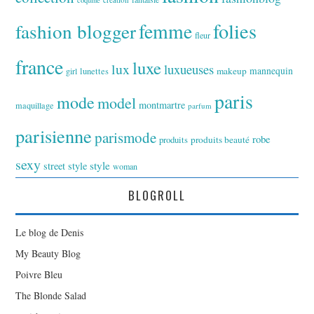
coquine
folies
fashion blogger
femme
fleur
france
luxe
lux
luxueuses
makeup
mannequin
girl
lunettes
paris
mode
model
montmartre
maquillage
parfum
parisienne
parismode
robe
produits
produits beauté
sexy
style
street style
woman
BLOGROLL
Le blog de Denis
My Beauty Blog
Poivre Bleu
The Blonde Salad