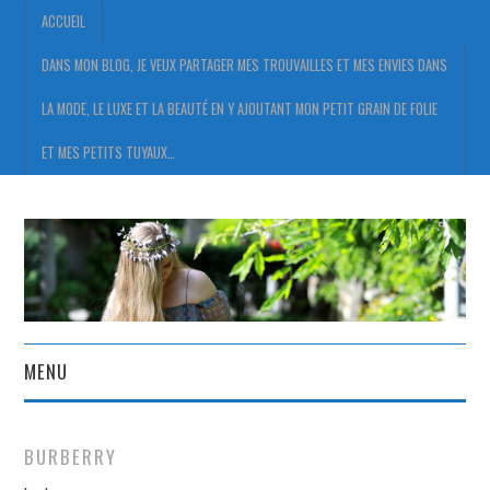
ACCUEIL
DANS MON BLOG, JE VEUX PARTAGER MES TROUVAILLES ET MES ENVIES DANS
LA MODE, LE LUXE ET LA BEAUTÉ EN Y AJOUTANT MON PETIT GRAIN DE FOLIE
ET MES PETITS TUYAUX…
MENU
ACCUEIL
BURBERRY
DANS MON BLOG, JE VEUX