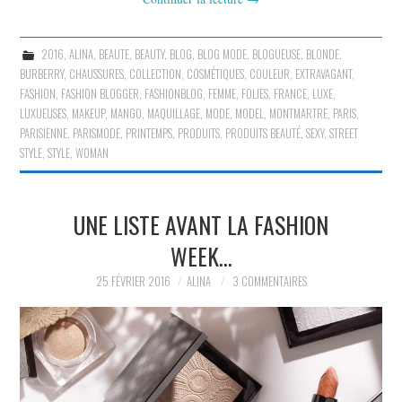
2016
,
ALINA
,
BEAUTE
,
BEAUTY
,
BLOG
,
BLOG MODE
,
BLOGUEUSE
,
BLONDE
,
BURBERRY
,
CHAUSSURES
,
COLLECTION
,
COSMÉTIQUES
,
COULEUR
,
EXTRAVAGANT
,
FASHION
,
FASHION BLOGGER
,
FASHIONBLOG
,
FEMME
,
FOLIES
,
FRANCE
,
LUXE
,
LUXUEUSES
,
MAKEUP
,
MANGO
,
MAQUILLAGE
,
MODE
,
MODEL
,
MONTMARTRE
,
PARIS
,
PARISIENNE
,
PARISMODE
,
PRINTEMPS
,
PRODUITS
,
PRODUITS BEAUTÉ
,
SEXY
,
STREET
STYLE
,
STYLE
,
WOMAN
UNE LISTE AVANT LA FASHION
WEEK…
25 FÉVRIER 2016
ALINA
3 COMMENTAIRES