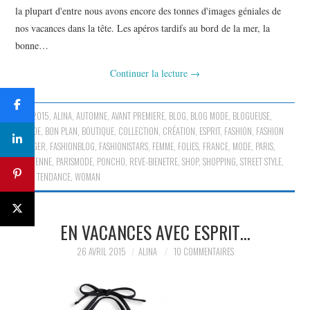
la plupart d'entre nous avons encore des tonnes d'images géniales de
nos vacances dans la tête. Les apéros tardifs au bord de la mer, la
bonne…
Continuer la lecture
→
2015
,
ALINA
,
AUTOMNE
,
AVANT PREMIERE
,
BLOG
,
BLOG MODE
,
BLOGUEUSE
,
BLONDE
,
BON PLAN
,
BOUTIQUE
,
COLLECTION
,
CRÉATION
,
ESPRIT
,
FASHION
,
FASHION
BLOGGER
,
FASHIONBLOG
,
FASHIONISTARS
,
FEMME
,
FOLIES
,
FRANCE
,
MODE
,
PARIS
,
PARISIENNE
,
PARISMODE
,
PONCHO
,
REVE-BIENETRE
,
SHOP
,
SHOPPING
,
STREET STYLE
,
STYLE
,
TENDANCE
,
WOMAN
EN VACANCES AVEC ESPRIT…
26 AVRIL 2015
ALINA
10 COMMENTAIRES