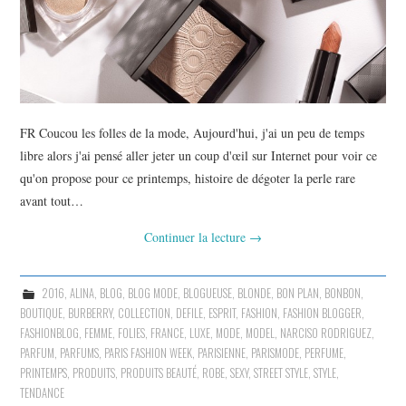
FR Coucou les folles de la mode, Aujourd'hui, j'ai un peu de temps
libre alors j'ai pensé aller jeter un coup d'œil sur Internet pour voir ce
qu'on propose pour ce printemps, histoire de dégoter la perle rare
avant tout…
Continuer la lecture
→
2016
,
ALINA
,
BLOG
,
BLOG MODE
,
BLOGUEUSE
,
BLONDE
,
BON PLAN
,
BONBON
,
BOUTIQUE
,
BURBERRY
,
COLLECTION
,
DEFILE
,
ESPRIT
,
FASHION
,
FASHION BLOGGER
,
FASHIONBLOG
,
FEMME
,
FOLIES
,
FRANCE
,
LUXE
,
MODE
,
MODEL
,
NARCISO RODRIGUEZ
,
PARFUM
,
PARFUMS
,
PARIS FASHION WEEK
,
PARISIENNE
,
PARISMODE
,
PERFUME
,
PRINTEMPS
,
PRODUITS
,
PRODUITS BEAUTÉ
,
ROBE
,
SEXY
,
STREET STYLE
,
STYLE
,
TENDANCE