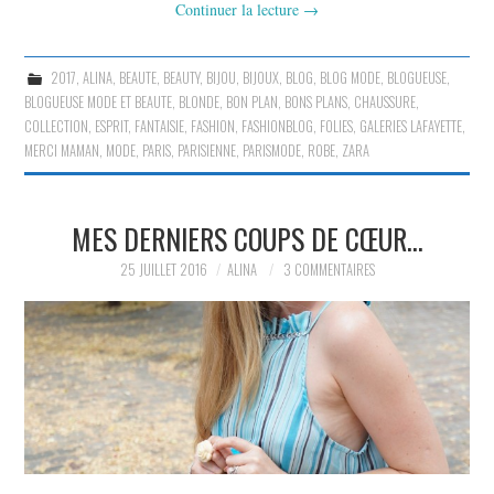
Continuer la lecture
→
2017
,
ALINA
,
BEAUTE
,
BEAUTY
,
BIJOU
,
BIJOUX
,
BLOG
,
BLOG MODE
,
BLOGUEUSE
,
BLOGUEUSE MODE ET BEAUTE
,
BLONDE
,
BON PLAN
,
BONS PLANS
,
CHAUSSURE
,
COLLECTION
,
ESPRIT
,
FANTAISIE
,
FASHION
,
FASHIONBLOG
,
FOLIES
,
GALERIES LAFAYETTE
,
MERCI MAMAN
,
MODE
,
PARIS
,
PARISIENNE
,
PARISMODE
,
ROBE
,
ZARA
MES DERNIERS COUPS DE CŒUR…
25 JUILLET 2016
ALINA
3 COMMENTAIRES