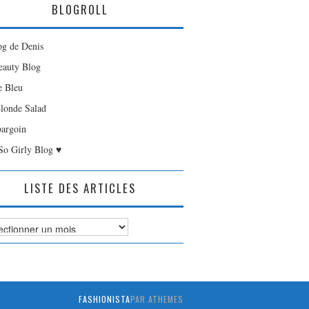
BLOGROLL
og de Denis
auty Blog
e Bleu
londe Salad
bargoin
So Girly Blog ♥
LISTE DES ARTICLES
es
FASHIONISTA
PAR ATHEMES