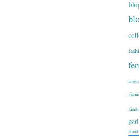
blo
bl
coll
fash
fe
lunett
mann
montm
par
street