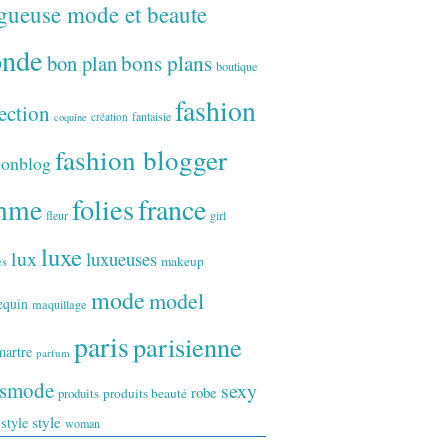
gueuse mode et beaute
onde
bon plan
bons plans
boutique
fashion
ection
fantaisie
création
coquine
fashion blogger
ionblog
folies
france
mme
fleur
girl
luxe
lux
luxueuses
makeup
es
mode
model
equin
maquillage
paris
parisienne
artre
parfum
ismode
sexy
robe
produits
produits beauté
style
 style
woman