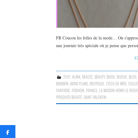
FR Coucou les folles de la mode… On s'approch
une journée très spéciale où je pense que perso
C
2017
,
ALINA
,
BEAUTE
,
BEAUTY
,
BIJOU
,
BIJOUX
,
BLOG
BONBON
,
BONS PLANS
,
BOUTIQUE
,
COCO DE MER
,
COLLE
FANTAISIE
,
FASHION
,
FRANCE
,
LA MAISON HENRI LE ROUX
PRODUITS BEAUTÉ
,
SAINT-VALENTIN