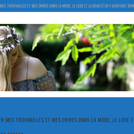
MES TROUVAILLES ET MES ENVIES DANS LA MODE, LE LUXE ET LA BEAUTÉ EN Y AJOUTANT MON
R MES TROUVAILLES ET MES ENVIES DANS LA MODE, LE LUXE 