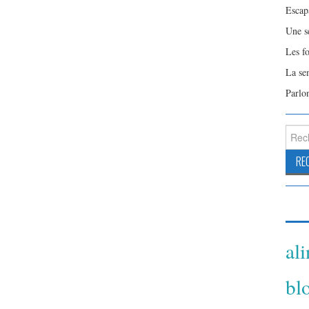
Escap
Une s
Les f
La se
Parlo
Reche
al
bl