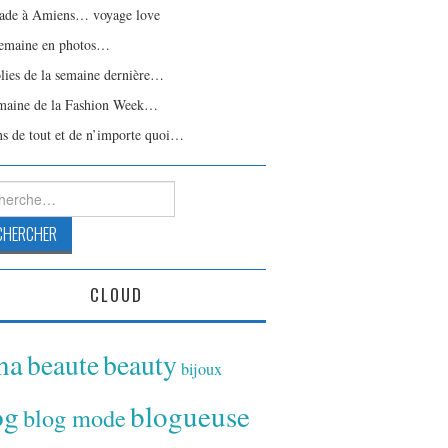
ade à Amiens… voyage love
emaine en photos…
olies de la semaine dernière…
maine de la Fashion Week…
ns de tout et de n’importe quoi…
rcher :
CLOUD
ina
beaute
beauty
bijoux
og
blogueuse
blog mode