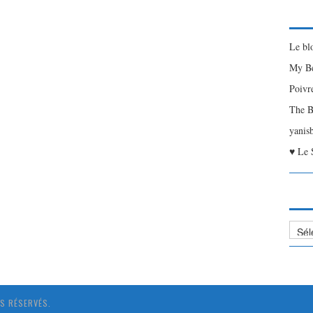
Le bl
My Be
Poivr
The B
yanis
♥ Le 
Liste
des
Articl
S RÉSERVÉS.