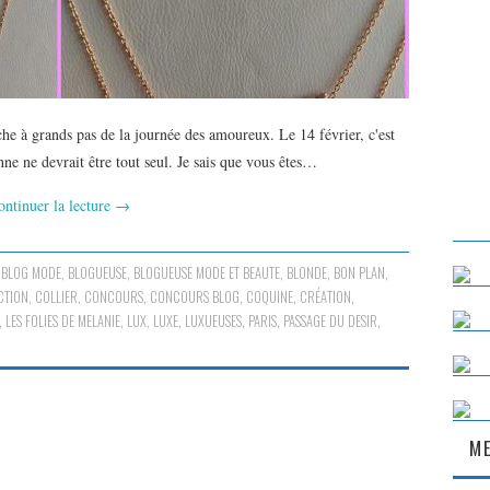
e à grands pas de la journée des amoureux. Le 14 février, c'est
nne ne devrait être tout seul. Je sais que vous êtes…
ontinuer la lecture
→
,
BLOG MODE
,
BLOGUEUSE
,
BLOGUEUSE MODE ET BEAUTE
,
BLONDE
,
BON PLAN
,
CTION
,
COLLIER
,
CONCOURS
,
CONCOURS BLOG
,
COQUINE
,
CRÉATION
,
,
LES FOLIES DE MELANIE
,
LUX
,
LUXE
,
LUXUEUSES
,
PARIS
,
PASSAGE DU DESIR
,
ME