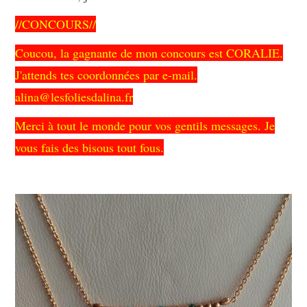
//CONCOURS//
Coucou, la gagnante de mon concours est CORALIE.
J'attends tes coordonnées par e-mail.
alina@lesfoliesdalina.fr
Merci à tout le monde pour vos gentils messages. Je
vous fais des bisous tout fous.