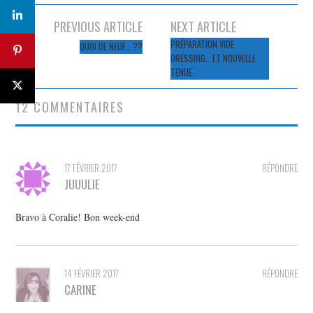
Navigation
PREVIOUS ARTICLE
NEXT ARTICLE
des
PRÉPARATION VIDE
QUOI DE NEUF… ??
DRESSING… ET NOUVELLE
articles
TENUE.
12 COMMENTAIRES
17 FÉVRIER 2017
RÉPONDRE
JUUULIE
Bravo à Coralie! Bon week-end
14 FÉVRIER 2017
RÉPONDRE
CARINE