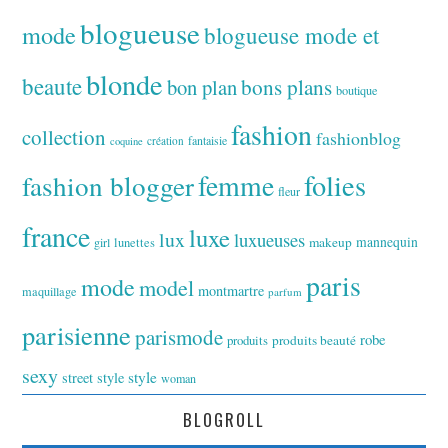
blogueuse
mode
blogueuse mode et
blonde
beaute
bon plan
bons plans
boutique
fashion
collection
fashionblog
fantaisie
création
coquine
folies
fashion blogger
femme
fleur
france
luxe
lux
luxueuses
makeup
mannequin
girl
lunettes
paris
mode
model
montmartre
maquillage
parfum
parisienne
parismode
robe
produits
produits beauté
sexy
style
street style
woman
BLOGROLL