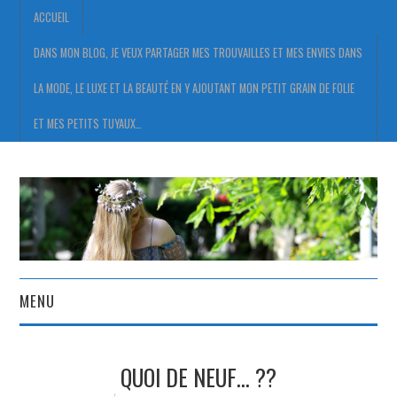
ACCUEIL
DANS MON BLOG, JE VEUX PARTAGER MES TROUVAILLES ET MES ENVIES DANS
LA MODE, LE LUXE ET LA BEAUTÉ EN Y AJOUTANT MON PETIT GRAIN DE FOLIE
ET MES PETITS TUYAUX…
MENU
ACCUEIL
QUOI DE NEUF… ??
DANS MON BLOG, JE VEUX