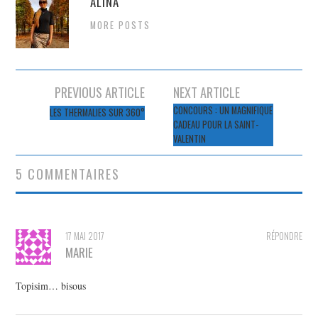
ALINA
MORE POSTS
Navigation
PREVIOUS ARTICLE
NEXT ARTICLE
des
CONCOURS : UN MAGNIFIQUE
LES THERMALIES SUR 360°
CADEAU POUR LA SAINT-
articles
VALENTIN
5 COMMENTAIRES
17 MAI 2017
RÉPONDRE
MARIE
Topisim… bisous