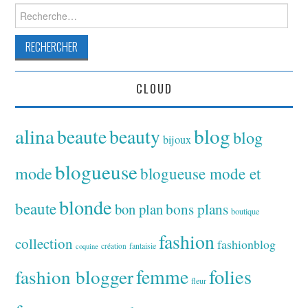
Rechercher :
CLOUD
alina
blog
beaute
beauty
blog
bijoux
blogueuse
mode
blogueuse mode et
blonde
beaute
bon plan
bons plans
boutique
fashion
collection
fashionblog
fantaisie
création
coquine
folies
fashion blogger
femme
fleur