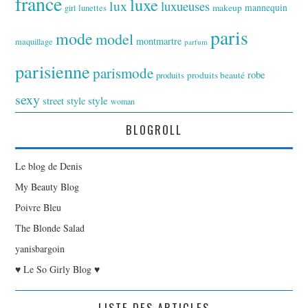
france
luxe
lux
luxueuses
makeup
mannequin
girl
lunettes
paris
mode
model
montmartre
maquillage
parfum
parisienne
parismode
robe
produits
produits beauté
sexy
style
street style
woman
BLOGROLL
Le blog de Denis
My Beauty Blog
Poivre Bleu
The Blonde Salad
yanisbargoin
♥ Le So Girly Blog ♥
LISTE DES ARTICLES