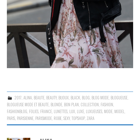
2017
,
ALINA
,
BEAUTE
,
BEAUTY
,
BIJOUX
,
BLACK
,
BLOG
,
BLOG MODE
,
BLOGUEUSE
,
BLOGUEUSE MODE ET BEAUTE
,
BLONDE
,
BON PLAN
,
COLLECTION
,
FASHION
,
FASHIONBLOG
,
FOLIES
,
FRANCE
,
LUNETTES
,
LUX
,
LUXE
,
LUXUEUSES
,
MODE
,
MODEL
,
PARIS
,
PARISIENNE
,
PARISMODE
,
ROBE
,
SEXY
,
TOPSHOP
,
ZARA