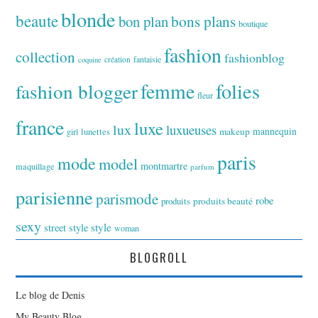
blonde
beaute
bon plan
bons plans
boutique
fashion
collection
fashionblog
fantaisie
création
coquine
folies
fashion blogger
femme
fleur
france
luxe
lux
luxueuses
makeup
mannequin
girl
lunettes
paris
mode
model
montmartre
maquillage
parfum
parisienne
parismode
robe
produits
produits beauté
sexy
style
street style
woman
BLOGROLL
Le blog de Denis
My Beauty Blog