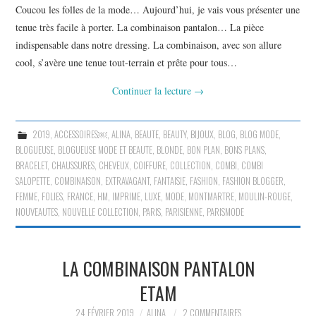
Coucou les folles de la mode… Aujourd’hui, je vais vous présenter une
tenue très facile à porter. La combinaison pantalon… La pièce
indispensable dans notre dressing. La combinaison, avec son allure
cool, s’avère une tenue tout-terrain et prête pour tous…
Continuer la lecture
→
2019
,
ACCESSOIRES￼
,
ALINA
,
BEAUTE
,
BEAUTY
,
BIJOUX
,
BLOG
,
BLOG MODE
,
BLOGUEUSE
,
BLOGUEUSE MODE ET BEAUTE
,
BLONDE
,
BON PLAN
,
BONS PLANS
,
BRACELET
,
CHAUSSURES
,
CHEVEUX
,
COIFFURE
,
COLLECTION
,
COMBI
,
COMBI
SALOPETTE
,
COMBINAISON
,
EXTRAVAGANT
,
FANTAISIE
,
FASHION
,
FASHION BLOGGER
,
FEMME
,
FOLIES
,
FRANCE
,
HM
,
IMPRIME
,
LUXE
,
MODE
,
MONTMARTRE
,
MOULIN-ROUGE
,
NOUVEAUTES
,
NOUVELLE COLLECTION
,
PARIS
,
PARISIENNE
,
PARISMODE
LA COMBINAISON PANTALON
ETAM
24 FÉVRIER 2019
ALINA
2 COMMENTAIRES