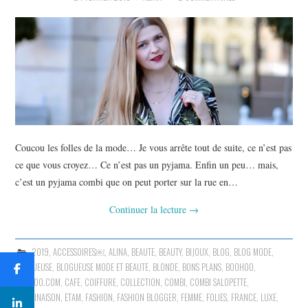
Coucou les folles de la mode… Je vous arrête tout de suite, ce n’est pas
ce que vous croyez… Ce n’est pas un pyjama. Enfin un peu… mais,
c’est un pyjama combi que on peut porter sur la rue en…
Continuer la lecture
→
2019
,
ACCESSOIRES￼
,
ALINA
,
BEAUTE
,
BEAUTY
,
BIJOUX
,
BLOG
,
BLOG MODE
,
BLOGUEUSE
,
BLOGUEUSE MODE ET BEAUTE
,
BLONDE
,
BONS PLANS
,
BOOHOO
,
BOOHOO.COM
,
CAFE
,
COIFFURE
,
COLLECTION
,
COMBI
,
COMBI SALOPETTE
,
COMBINAISON
,
ETAM
,
FASHION
,
FASHION BLOGGER
,
FEMME
,
FOLIES
,
FRANCE
,
LUXE
,