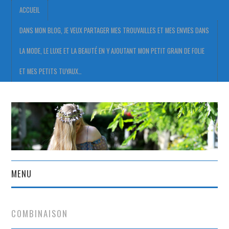
ACCUEIL
DANS MON BLOG, JE VEUX PARTAGER MES TROUVAILLES ET MES ENVIES DANS
LA MODE, LE LUXE ET LA BEAUTÉ EN Y AJOUTANT MON PETIT GRAIN DE FOLIE
ET MES PETITS TUYAUX…
MENU
ACCUEIL
COMBINAISON
DANS MON BLOG, JE VEUX