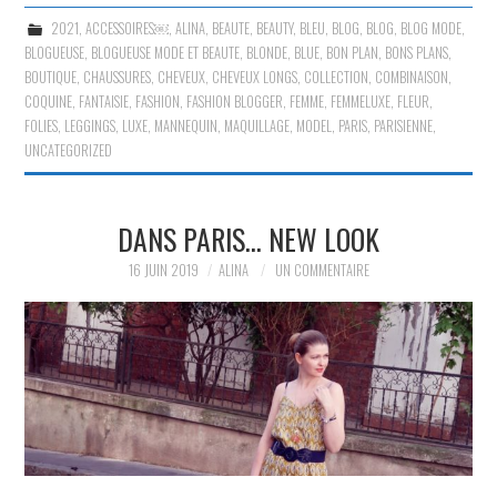
2021
,
ACCESSOIRES￼
,
ALINA
,
BEAUTE
,
BEAUTY
,
BLEU
,
BLOG
,
BLOG
,
BLOG MODE
,
BLOGUEUSE
,
BLOGUEUSE MODE ET BEAUTE
,
BLONDE
,
BLUE
,
BON PLAN
,
BONS PLANS
,
BOUTIQUE
,
CHAUSSURES
,
CHEVEUX
,
CHEVEUX LONGS
,
COLLECTION
,
COMBINAISON
,
COQUINE
,
FANTAISIE
,
FASHION
,
FASHION BLOGGER
,
FEMME
,
FEMMELUXE
,
FLEUR
,
FOLIES
,
LEGGINGS
,
LUXE
,
MANNEQUIN
,
MAQUILLAGE
,
MODEL
,
PARIS
,
PARISIENNE
,
UNCATEGORIZED
DANS PARIS… NEW LOOK
16 JUIN 2019
ALINA
UN COMMENTAIRE