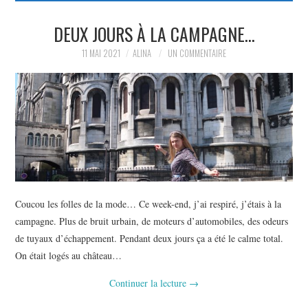
PARTAGER MES
DEUX JOURS À LA CAMPAGNE…
11 MAI 2021
ALINA
UN COMMENTAIRE
TROUVAILLES ET MES
ENVIES DANS LA MODE, LE
LUXE ET LA BEAUTÉ EN Y
AJOUTANT MON PETIT
GRAIN DE FOLIE ET MES
Coucou les folles de la mode… Ce week-end, j’ai respiré, j’étais à la
campagne. Plus de bruit urbain, de moteurs d’automobiles, des odeurs
PETITS TUYAUX…
de tuyaux d’échappement. Pendant deux jours ça a été le calme total.
On était logés au château…
Continuer la lecture
→