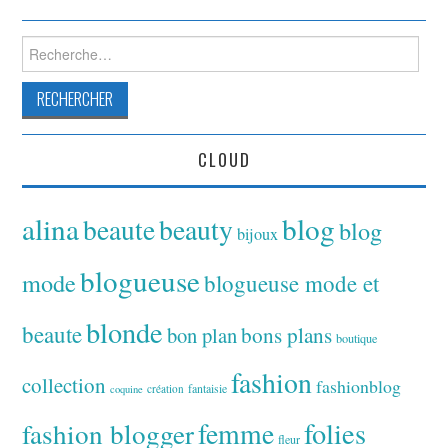
Rechercher :
CLOUD
alina
blog
beaute
beauty
blog
bijoux
blogueuse
mode
blogueuse mode et
blonde
beaute
bon plan
bons plans
boutique
fashion
collection
fashionblog
fantaisie
création
coquine
folies
fashion blogger
femme
fleur