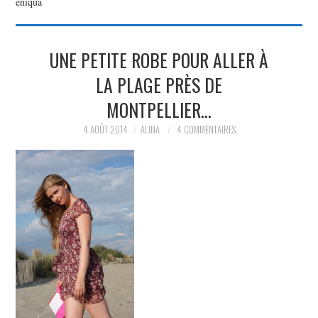
eniqua
PARTAGER MES
UNE PETITE ROBE POUR ALLER À
TROUVAILLES ET MES
LA PLAGE PRÈS DE
ENVIES DANS LA MODE, LE
MONTPELLIER…
4 AOÛT 2014
ALINA
4 COMMENTAIRES
LUXE ET LA BEAUTÉ EN Y
AJOUTANT MON PETIT
GRAIN DE FOLIE ET MES
PETITS TUYAUX…