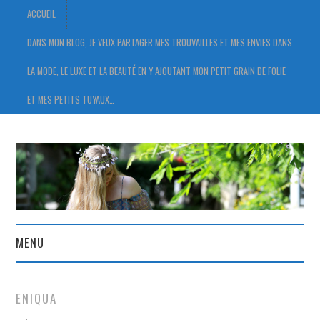
ACCUEIL
DANS MON BLOG, JE VEUX PARTAGER MES TROUVAILLES ET MES ENVIES DANS
LA MODE, LE LUXE ET LA BEAUTÉ EN Y AJOUTANT MON PETIT GRAIN DE FOLIE
ET MES PETITS TUYAUX…
MENU
ACCUEIL
ENIQUA
DANS MON BLOG, JE VEUX