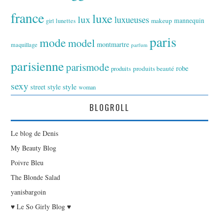
france
luxe
lux
luxueuses
makeup
mannequin
girl
lunettes
paris
mode
model
montmartre
maquillage
parfum
parisienne
parismode
robe
produits
produits beauté
sexy
style
street style
woman
BLOGROLL
Le blog de Denis
My Beauty Blog
Poivre Bleu
The Blonde Salad
yanisbargoin
♥ Le So Girly Blog ♥