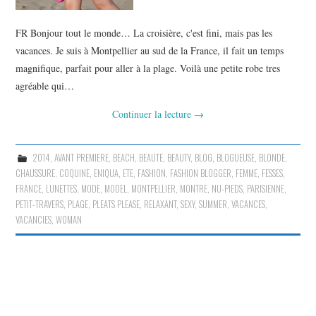
FR Bonjour tout le monde… La croisière, c'est fini, mais pas les
vacances. Je suis à Montpellier au sud de la France, il fait un temps
magnifique, parfait pour aller à la plage. Voilà une petite robe tres
agréable qui…
Continuer la lecture
→
2014
,
AVANT PREMIERE
,
BEACH
,
BEAUTE
,
BEAUTY
,
BLOG
,
BLOGUEUSE
,
BLONDE
,
CHAUSSURE
,
COQUINE
,
ENIQUA
,
ETE
,
FASHION
,
FASHION BLOGGER
,
FEMME
,
FESSES
,
FRANCE
,
LUNETTES
,
MODE
,
MODEL
,
MONTPELLIER
,
MONTRE
,
NU-PIEDS
,
PARISIENNE
,
PETIT-TRAVERS
,
PLAGE
,
PLEATS PLEASE
,
RELAXANT
,
SEXY
,
SUMMER
,
VACANCES
,
VACANCIES
,
WOMAN