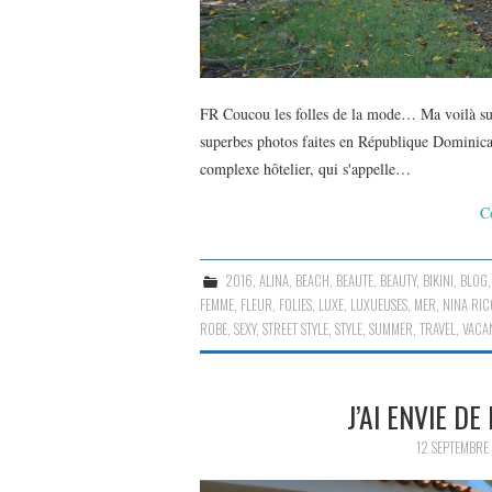
FR Coucou les folles de la mode… Ma voilà sur
superbes photos faites en République Dominica
complexe hôtelier, qui s'appelle…
C
2016
,
ALINA
,
BEACH
,
BEAUTE
,
BEAUTY
,
BIKINI
,
BLOG
FEMME
,
FLEUR
,
FOLIES
,
LUXE
,
LUXUEUSES
,
MER
,
NINA RIC
ROBE
,
SEXY
,
STREET STYLE
,
STYLE
,
SUMMER
,
TRAVEL
,
VACA
J’AI ENVIE D
12 SEPTEMBRE