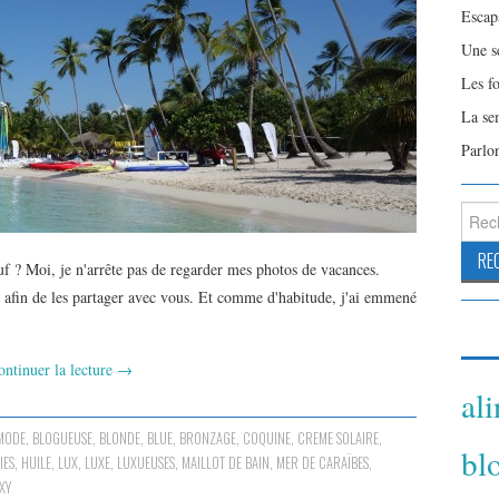
Escap
Une s
Les f
La se
Parlo
Reche
 ? Moi, je n'arrête pas de regarder mes photos de vacances.
s, afin de les partager avec vous. Et comme d'habitude, j'ai emmené
ontinuer la lecture
→
al
MODE
,
BLOGUEUSE
,
BLONDE
,
BLUE
,
BRONZAGE
,
COQUINE
,
CREME SOLAIRE
,
bl
IES
,
HUILE
,
LUX
,
LUXE
,
LUXUEUSES
,
MAILLOT DE BAIN
,
MER DE CARAÏBES
,
XY