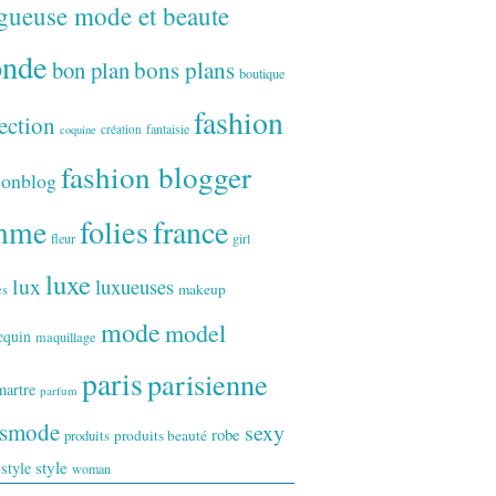
gueuse mode et beaute
onde
bon plan
bons plans
boutique
fashion
ection
fantaisie
création
coquine
fashion blogger
ionblog
folies
france
mme
fleur
girl
luxe
lux
luxueuses
makeup
es
mode
model
equin
maquillage
paris
parisienne
artre
parfum
ismode
sexy
robe
produits
produits beauté
style
 style
woman