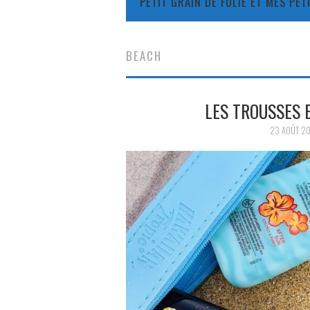
PETIT GRAIN DE FOLIE ET MES PE
BEACH
LES TROUSSES B
23 AOÛT 2