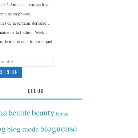
ade à Amiens… voyage love
emaine en photos…
olies de la semaine dernière…
maine de la Fashion Week…
ns de tout et de n’importe quoi…
rcher :
CLOUD
ina
beaute
beauty
bijoux
og
blogueuse
blog mode