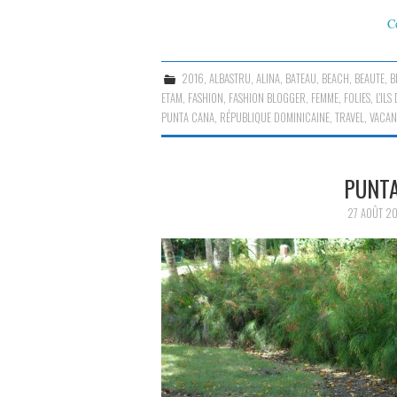
C
2016
,
ALBASTRU
,
ALINA
,
BATEAU
,
BEACH
,
BEAUTE
,
B
ETAM
,
FASHION
,
FASHION BLOGGER
,
FEMME
,
FOLIES
,
L'ILS
PUNTA CANA
,
RÉPUBLIQUE DOMINICAINE
,
TRAVEL
,
VACAN
PUNTA
27 AOÛT 2