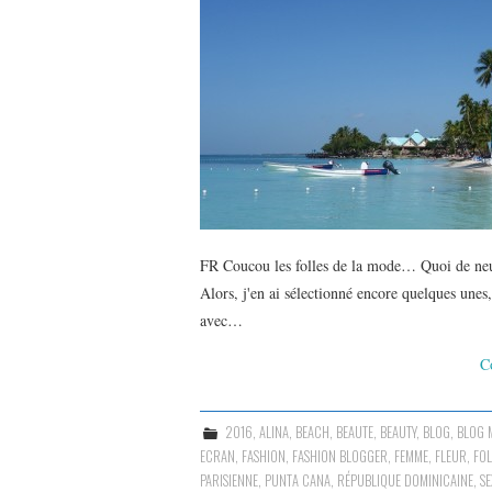
FR Coucou les folles de la mode… Quoi de neuf
Alors, j'en ai sélectionné encore quelques une
avec…
C
2016
,
ALINA
,
BEACH
,
BEAUTE
,
BEAUTY
,
BLOG
,
BLOG 
ECRAN
,
FASHION
,
FASHION BLOGGER
,
FEMME
,
FLEUR
,
FOL
PARISIENNE
,
PUNTA CANA
,
RÉPUBLIQUE DOMINICAINE
,
SE