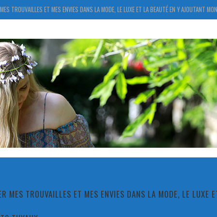
MES TROUVAILLES ET MES ENVIES DANS LA MODE, LE LUXE ET LA BEAUTÉ EN Y AJOUTANT MON
R MES TROUVAILLES ET MES ENVIES DANS LA MODE, LE LUXE 