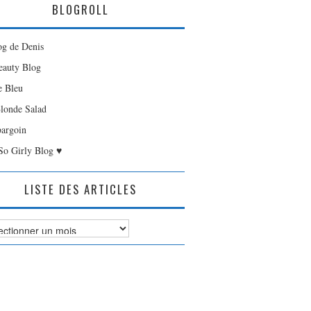
BLOGROLL
og de Denis
auty Blog
e Bleu
londe Salad
bargoin
So Girly Blog ♥
LISTE DES ARTICLES
es