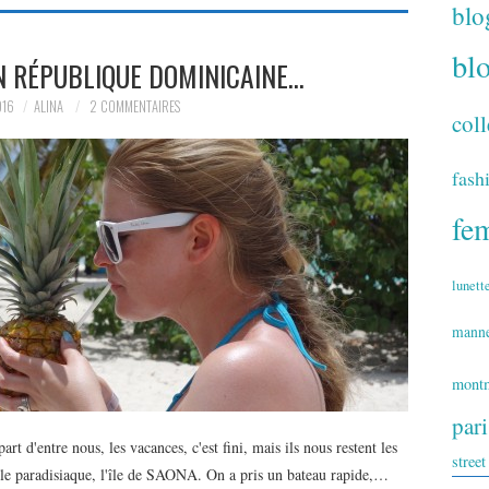
blo
bl
EN RÉPUBLIQUE DOMINICAINE…
016
ALINA
2 COMMENTAIRES
coll
fash
fe
lunett
mann
montm
par
 d'entre nous, les vacances, c'est fini, mais ils nous restent les
street
île paradisiaque, l'île de SAONA. On a pris un bateau rapide,…