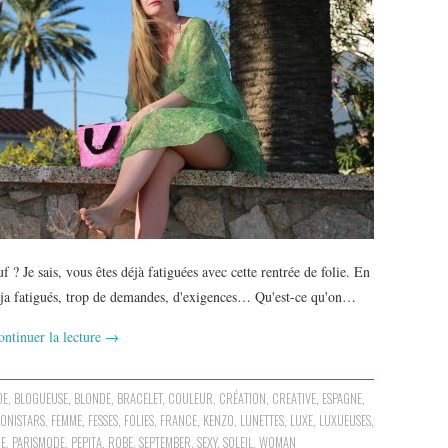
 Je sais, vous êtes déjà fatiguées avec cette rentrée de folie. En
deja fatigués, trop de demandes, d'exigences… Qu'est-ce qu'on…
ontinuer la lecture
→
DE
,
BLOGUEUSE
,
BLONDE
,
BRACELET
,
COULEUR
,
CRÉATION
,
CREATIVE
,
ESPAGNE
,
IONISTARS
,
FEMME
,
FESSES
,
FOLIES
,
FRANCE
,
KENZO
,
LUNETTES
,
LUXE
,
LUXUEUSES
,
NE
,
PARISMODE
,
PEPITA
,
ROBE
,
SEPTEMBER
,
SEXY
,
SOLEIL
,
WOMAN