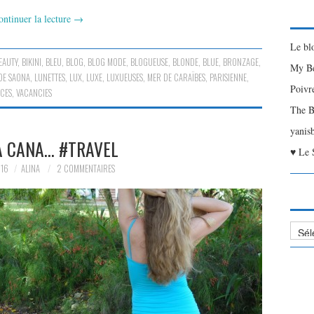
ontinuer la lecture
→
Le bl
EAUTY
,
BIKINI
,
BLEU
,
BLOG
,
BLOG MODE
,
BLOGUEUSE
,
BLONDE
,
BLUE
,
BRONZAGE
,
My Be
 DE SAONA
,
LUNETTES
,
LUX
,
LUXE
,
LUXUEUSES
,
MER DE CARAÏBES
,
PARISIENNE
,
Poivr
CES
,
VACANCIES
The B
yanis
 CANA… #TRAVEL
♥ Le 
016
ALINA
2 COMMENTAIRES
Liste
des
Articl