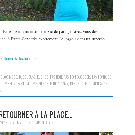
 Paris, avec une énorme envie de partager avec vous des
ine, à Punta Cana très exactement. Je logeais dans un superbe
ontinuer la lecture
→
,
BLOG MODE
,
BLOGUEUSE
,
BLONDE
,
FASHION
,
FASHION BLOGGER
,
FASHIONBLOG
,
CI
,
PARFUM
,
PARFUMS
,
PARISIENNE
,
PUNTA CANA
,
RÉPUBLIQUE DOMINICAINE
,
NCES
E RETOURNER À LA PLAGE…
 2015
ALINA
6 COMMENTAIRES