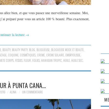
us allez bien, et que vous passez une merveilleuse semaine. Moi,
j’ai préparé pour vous un article 100 % beauté. Plus exactement,
ontinuer la lecture
→
E
,
BEAUTY
,
BEAUTY PARTY
,
BLOG
,
BLOGUEUSE
,
BLOGUEUSE MODE ET BEAUTE
,
NZAGE
,
COQUINE
,
COSMÉTIQUES
,
CREME
,
CREME SOLAIRE
,
EMBRYOLISSE
,
METE CORPS
,
FESSES
,
FLEUR
,
FOLIES
,
HAWAIIAN TROPIC
,
HUILE
,
HUILE SEC
,
OUR À PUNTA CANA…
2016
ALINA
UN COMMENTAIRE
ME