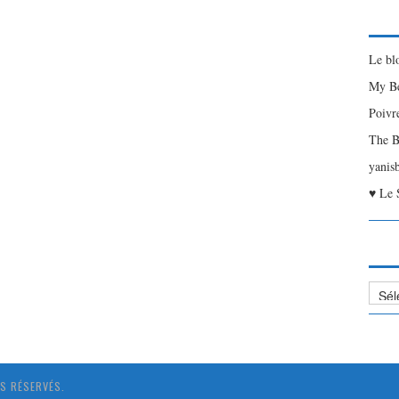
Le bl
My Be
Poivr
The B
yanis
♥ Le 
Liste
des
Articl
S RÉSERVÉS.