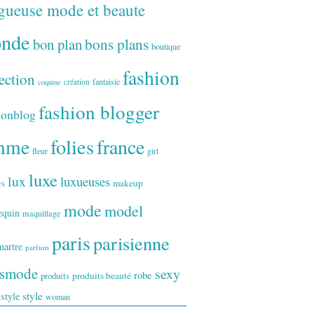
gueuse mode et beaute
onde
bon plan
bons plans
boutique
fashion
ection
fantaisie
création
coquine
fashion blogger
ionblog
folies
france
mme
fleur
girl
luxe
lux
luxueuses
makeup
es
mode
model
equin
maquillage
paris
parisienne
artre
parfum
ismode
sexy
robe
produits
produits beauté
style
 style
woman