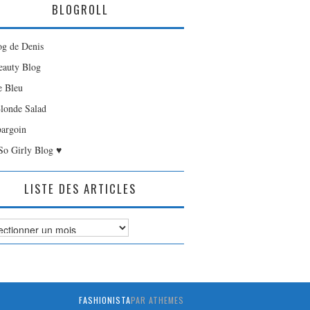
BLOGROLL
og de Denis
auty Blog
e Bleu
londe Salad
bargoin
So Girly Blog ♥
LISTE DES ARTICLES
es
FASHIONISTA
PAR ATHEMES