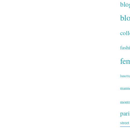
blo
bl
coll
fash
fe
lunett
mann
montm
par
street