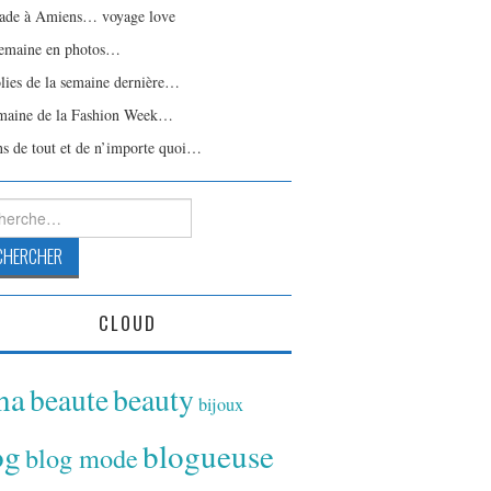
ade à Amiens… voyage love
emaine en photos…
olies de la semaine dernière…
maine de la Fashion Week…
ns de tout et de n’importe quoi…
rcher :
CLOUD
ina
beaute
beauty
bijoux
og
blogueuse
blog mode