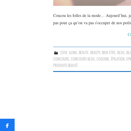
Coucou les folles de la mode… Aujourd’hui, je di
pas pour ça qu’on va pas s’occuper de nos po
C
2018
,
ALINA
,
BEAUTE
,
BEAUTY
,
BIEN-ETRE
,
BLOG
,
BL
CONCOURS
,
CONCOURS BLOG
,
COQUINE
,
ÉPILATION
,
EP
PRODUITS BEAUTÉ