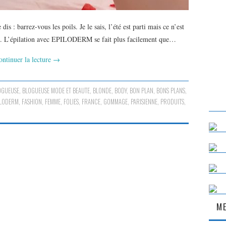
s : barrez-vous les poils. Je le sais, l’été est parti mais ce n’est
ils. L’épilation avec EPILODERM se fait plus facilement que…
ontinuer la lecture
→
OGUEUSE
,
BLOGUEUSE MODE ET BEAUTE
,
BLONDE
,
BODY
,
BON PLAN
,
BONS PLANS
,
ILODERM
,
FASHION
,
FEMME
,
FOLIES
,
FRANCE
,
GOMMAGE
,
PARISIENNE
,
PRODUITS
,
ME