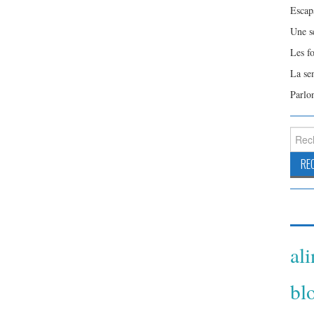
Escap
Une s
Les f
La se
Parlo
Reche
al
bl