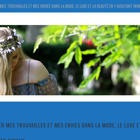
MES TROUVAILLES ET MES ENVIES DANS LA MODE, LE LUXE ET LA BEAUTÉ EN Y AJOUTANT MON
R MES TROUVAILLES ET MES ENVIES DANS LA MODE, LE LUXE 