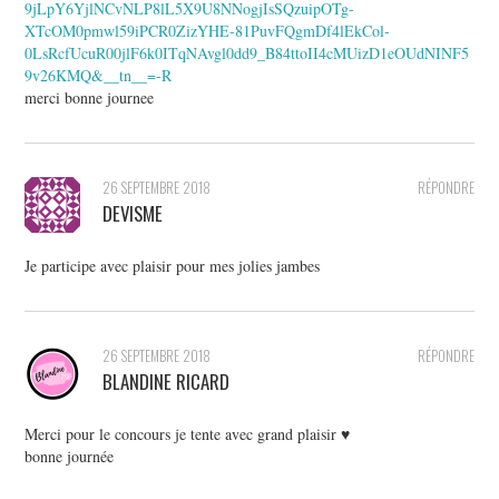
9jLpY6YjlNCvNLP8lL5X9U8NNogjIsSQzuipOTg-
XTcOM0pmwl59iPCR0ZizYHE-81PuvFQgmDf4lEkCol-
0LsRcfUcuR00jlF6k0ITqNAvgl0dd9_B84ttoII4cMUizD1eOUdNINF5
9v26KMQ&__tn__=-R
merci bonne journee
26 SEPTEMBRE 2018
RÉPONDRE
DEVISME
Je participe avec plaisir pour mes jolies jambes
26 SEPTEMBRE 2018
RÉPONDRE
BLANDINE RICARD
Merci pour le concours je tente avec grand plaisir ♥
bonne journée