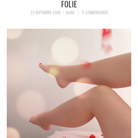
FOLIE
PARTAGER MES
23 SEPTEMBRE 2018
ALINA
17 COMMENTAIRES
TROUVAILLES ET MES
ENVIES DANS LA MODE, LE
LUXE ET LA BEAUTÉ EN Y
AJOUTANT MON PETIT
GRAIN DE FOLIE ET MES
PETITS TUYAUX…