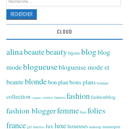
CLOUD
alina
blog
beaute
beauty
blog
bijoux
blogueuse
mode
blogueuse mode et
blonde
beaute
bon plan
bons plans
boutique
fashion
collection
fashionblog
fantaisie
création
coquine
folies
fashion blogger
femme
fleur
france
luxe
lux
luxueuses
makeup
mannequin
girl
lunettes