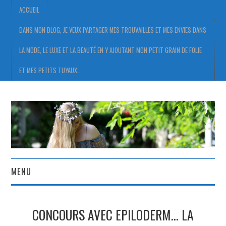
ACCUEIL
DANS MON BLOG, JE VEUX PARTAGER MES TROUVAILLES ET MES ENVIES DANS
LA MODE, LE LUXE ET LA BEAUTÉ EN Y AJOUTANT MON PETIT GRAIN DE FOLIE
ET MES PETITS TUYAUX…
MENU
ACCUEIL
CONCOURS AVEC EPILODERM… LA
DANS MON BLOG, JE VEUX