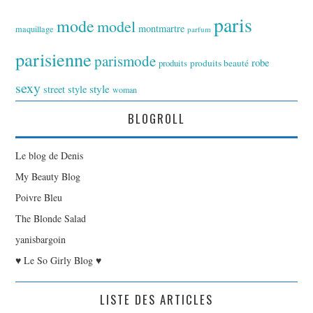
paris
mode
model
montmartre
maquillage
parfum
parisienne
parismode
robe
produits
produits beauté
sexy
style
street style
woman
BLOGROLL
Le blog de Denis
My Beauty Blog
Poivre Bleu
The Blonde Salad
yanisbargoin
♥ Le So Girly Blog ♥
LISTE DES ARTICLES