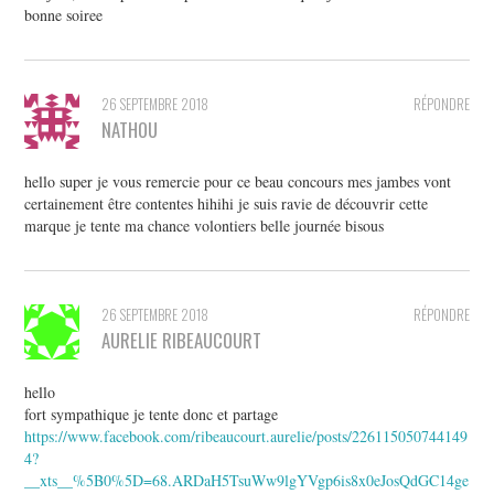
bonne soiree
26 SEPTEMBRE 2018
RÉPONDRE
NATHOU
hello super je vous remercie pour ce beau concours mes jambes vont
certainement être contentes hihihi je suis ravie de découvrir cette
marque je tente ma chance volontiers belle journée bisous
26 SEPTEMBRE 2018
RÉPONDRE
AURELIE RIBEAUCOURT
hello
fort sympathique je tente donc et partage
https://www.facebook.com/ribeaucourt.aurelie/posts/226115050744149
4?
__xts__%5B0%5D=68.ARDaH5TsuWw9lgYVgp6is8x0eJosQdGC14ge